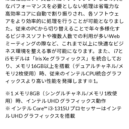
なパフォーマンスを必要としない処理は省電力な
高効率コアに自動で割り振りされ、各ソフトウェ
アをより効率的に処理を行うことが可能となりまし
た。従来のPCから切り替えることで年々多様化す
るビジネスソフトや複数人数での利用が多いWeb
ミーティングの際など、これまで以上に快適なビジ
ネス環境を整える事が可能になります。また、 i7と
i5モデルは「Iris Xe グラフィックス」を統合してお
り、メモリ16GB以上を搭載（デュアルチャネル/メ
モリ2枚使用）時、従来のインテルCPU統合グラフ
ィックスより高い性能を発揮します※1。
※1 メモリ8GB（シングルチャネル/メモリ1枚使
用）時、インテル UHD グラフィックス動作
※ インテル Core™ i3-1315U プロセッサーはインテ
ル UHD グラフィックスを搭載