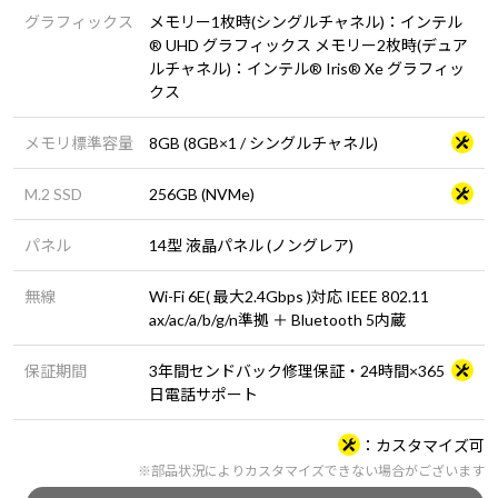
グラフィックス
メモリー1枚時(シングルチャネル)：インテル
® UHD グラフィックス メモリー2枚時(デュア
ルチャネル)：インテル® Iris® Xe グラフィッ
クス
メモリ標準容量
8GB (8GB×1 / シングルチャネル)
M.2 SSD
256GB (NVMe)
パネル
14型 液晶パネル (ノングレア)
無線
Wi-Fi 6E( 最大2.4Gbps )対応 IEEE 802.11
ax/ac/a/b/g/n準拠 ＋ Bluetooth 5内蔵
保証期間
3年間センドバック修理保証・24時間×365
日電話サポート
カスタマイズ可
※部品状況によりカスタマイズできない場合がございます