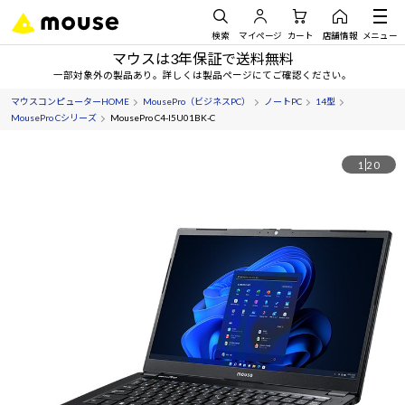
検索
マイページ
カート
店舗情報
メニュー
マウスは3年保証で送料無料
一部対象外の製品あり。詳しくは製品ページにてご確認ください。
マウスコンピューターHOME
MousePro（ビジネスPC）
ノートPC
14型
MousePro Cシリーズ
MousePro C4-I5U01BK-C
1
20