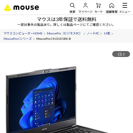
検索
マイページ
カート
店舗情報
メニュー
マウスは3年保証で送料無料
一部対象外の製品あり。詳しくは製品ページにてご確認ください。
マウスコンピューターHOME
MousePro（ビジネスPC）
ノートPC
14型
MousePro Cシリーズ
MousePro C4-I3U01BK-B
1
15