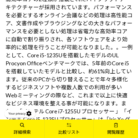
キテクチャーが採用されています。パフォーマンス
を必要とするオンライン会議などの処理は高性能コ
ア、文書作成やブラウジングなどの大きなパフォー
マンスを必要としない処理は省電力な高効率コア
に自動で割り振りされ、各ソフトウェアをより効
率的に処理を行うことが可能となりました。。一例
として、Core i5-1235Uを搭載したモデルのUL
Procyon Officeベンチマークでは、5年前のCore i5
を搭載していたモデルと比較し、約61%向上してい
ます。従来のPCから切り替えることで年々多様化
するビジネスソフトや複数人数での利用が多い
Webミーティングの際など、これまで以上に快適
なビジネス環境を整える事が可能になります。ま
た、「インテル Core i7-1255U プロセッサー 」「イ
ンテル Core i5-1235U プロセッサー」は「Iris Xe グ
ラフィックス」を統合しており、メモリ16GB以上
詳細検索
比較リスト
閲覧履歴
を搭載（デュアルチャネル/メモリ2枚使用）時、従