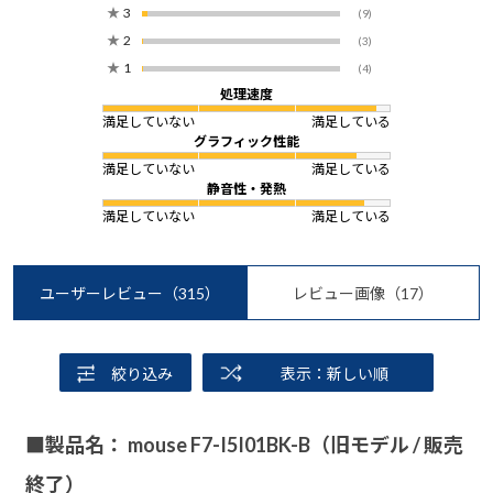
★
3
(9)
★
2
(3)
★
1
(4)
処理速度
満足していない
満足している
グラフィック性能
満足していない
満足している
静音性・発熱
満足していない
満足している
ユーザーレビュー
（315）
レビュー画像
（17）
絞り込み
表示：新しい順
■製品名： mouse F7-I5I01BK-B（旧モデル / 販売
終了）