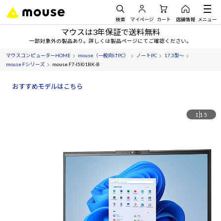
検索
マイページ
カート
店舗情報
メニュー
マウスは3年保証で送料無料
一部対象外の製品あり。詳しくは製品ページにてご確認ください。
マウスコンピューターHOME
mouse（一般向けPC）
ノートPC
17.3型～
mouse Fシリーズ
mouse F7-I5I01BK-B
おすすめモデルはこちら
1
15