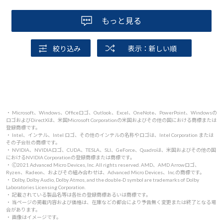
もっと見る
絞り込み
表示：新しい順
・ Microsoft、Windows、Officeロゴ、Outlook、Excel、OneNote、PowerPoint、Windowsの
ロゴおよびDirectXは、米国Microsoft Corporationの米国およびその他の国における商標または
登録商標です。
・ Intel、インテル、Intel ロゴ、その他のインテルの名称やロゴは、Intel Corporation または
その子会社の商標です。
・ NVIDIA、NVIDIAロゴ、CUDA、TESLA、SLI、GeForce、Quadroは、米国およびその他の国
におけるNVIDIA Corporationの登録商標または商標です。
・ 🄫2021 Advanced Micro Devices, Inc. All rights reserved. AMD、AMD Arrowロゴ、
Ryzen、Radeon、およびその組み合わせは、Advanced Micro Devices、Inc.の商標です。
・ Dolby, Dolby Audio, Dolby Atmos, and the double-D symbol are trademarks of Dolby
Laboratories Licensing Corporation.
・ 記載されている製品名等は各社の登録商標あるいは商標です。
・ 当ページの掲載内容および価格は、在庫などの都合により予告無く変更または終了となる場
合があります。
・ 画像はイメージです。