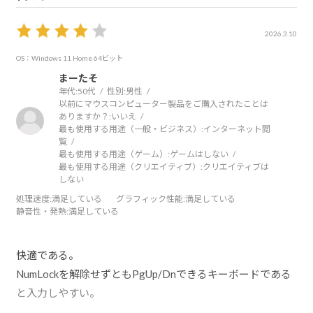
2026.3.10
OS：Windows 11 Home 64ビット
まーたそ
年代:
50代
性別:
男性
以前にマウスコンピューター製品をご購入されたことは
ありますか？:
いいえ
最も使用する用途（一般・ビジネス）:
インターネット閲
覧
最も使用する用途（ゲーム）:
ゲームはしない
最も使用する用途（クリエイティブ）:
クリエイティブは
しない
処理速度
:満足している
グラフィック性能
:満足している
静音性・発熱
:満足している
快適である。
NumLockを解除せずともPgUp/Dnできるキーボードである
と入力しやすい。
指紋認証機能、リカバリーディスクが標準で作成できると