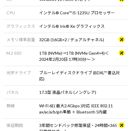
CPU
インテル® Core™ i5-1235U プロセッサー
グラフィックス
インテル® Iris® Xe グラフィックス
メモリ標準容量
32GB (16GB×2 / デュアルチャネル)
M.2 SSD
1TB (NVMe)→1TB (NVMe Gen4×4)＜
2024年2月20日 17時30分～ ＞
光学ドライブ
ブルーレイディスクドライブ (BDXL™ 書込対
応)
パネル
17.3型 液晶パネル (ノングレア)
無線
Wi-Fi 6E( 最大2.4Gbps )対応 IEEE 802.11
ax/ac/a/b/g/n準拠 ＋ Bluetooth 5内蔵
保証期間
3年間センドバック修理保証・24時間×365