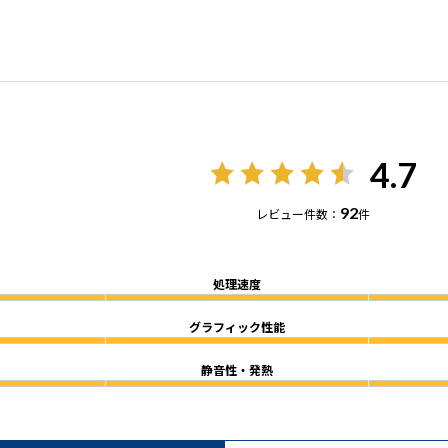
4.7
92
レビュー件数：
件
処理速度
グラフィック性能
静音性・発熱