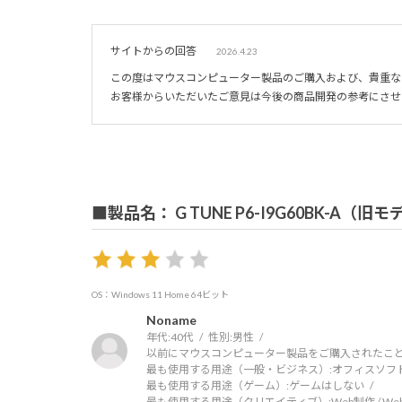
サイトからの回答
2026.4.23
この度はマウスコンピューター製品のご購入および、貴重な
お客様からいただいたご意見は今後の商品開発の参考にさせ
■製品名： G TUNE P6-I9G60BK-A（旧
OS：Windows 11 Home 64ビット
Noname
年代:
40代
性別:
男性
以前にマウスコンピューター製品をご購入されたこと
最も使用する用途（一般・ビジネス）:
オフィスソフ
最も使用する用途（ゲーム）:
ゲームはしない
最も使用する用途（クリエイティブ）:
Web制作 / W