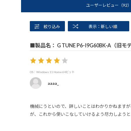
ユーザーレビュー
（92
絞り込み
表示：新しい順
■製品名： G TUNE P6-I9G60BK-A（旧
OS：Windows 11 Home 64ビット
aaaa_
機械にうといので、詳しいことはわかりかねますが、
が、これから使いこなしていけるよう尽力しようと