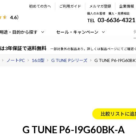
初めての方へ
ご利用ガイド
メルマガ登録
企業情報
個人のお客様 購入・見積相談
4.6
）
03-6636-4321
TEL
用途・目的から探す
セール・キャンペーン
は3年保証で送料無料
一部対象外の製品あり。詳しくは製品ページにてご確認
ノートPC
16.0型
G TUNE Pシリーズ
G TUNE P6-I9G60BK
比較リストに追
G TUNE P6-I9G60BK-A