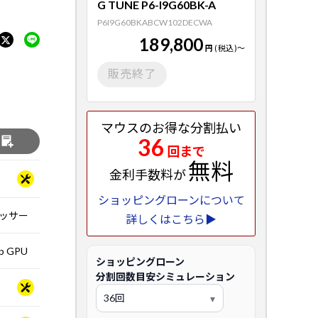
G TUNE P6-I9G60BK-A
P6I9G60BKABCW102DECWA
189,800
円
(税込)
～
販売終了
マウスのお得な分割払い
36
る
回まで
無料
金利手数料が
ショッピングローンについて
ロセッサー
詳しくはこちら▶
op GPU
ショッピングローン
分割回数目安シミュレーション