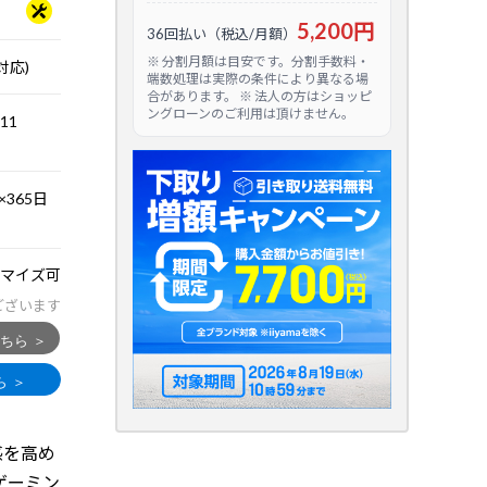
5,200円
36回払い（税込/月額）
※ 分割月額は目安です。分割手数料・
対応)
端数処理は実際の条件により異なる場
合があります。 ※ 法人の方はショッピ
ングローンのご利用は頂けません。
.11
365日
マイズ可
ございます
入感を高め
ゲーミン