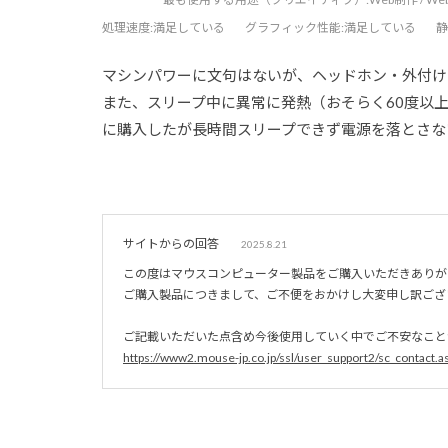
処理速度
:満足している
グラフィック性能
:満足している
静
マシンパワーに文句はないが、ヘッドホン・外付け
また、スリープ中に異常に発熱（おそらく60度以
に購入したが長時間スリープできず電源を落とさな
サイトからの回答
2025.8.21
この度はマウスコンピューター製品をご購入いただきありが
ご購入製品につきまして、ご不便をおかけし大変申し訳ござ
ご記載いただいた点含め今後使用していく中でご不安なこと
https://www2.mouse-jp.co.jp/ssl/user_support2/sc_contact.a