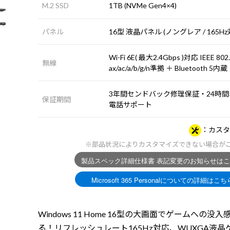
M.2 SSD
1TB (NVMe Gen4×4)
パネル
16型 液晶パネル (ノングレア / 165Hz
Wi-Fi 6E( 最大2.4Gbps )対応 IEEE 802
無線
ax/ac/a/b/g/n準拠 ＋ Bluetooth 5内蔵
3年間センドバック修理保証・24時間×
保証期間
電話サポート
カスタ
※部品状況によりカスタマイズできない場合が
Windows 11 Home 16型の大画面でゲームへの没
る！リフレッシュレート165Hz対応、WUXGA液晶