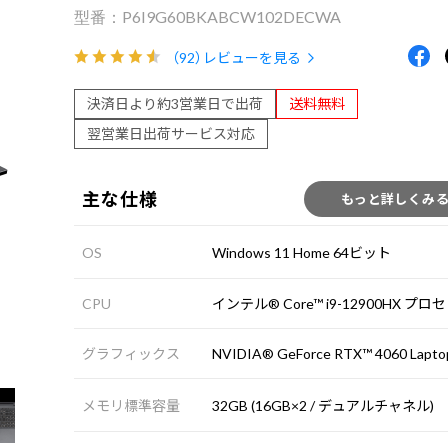
P6I9G60BKABCW102DECWA
（92）
レビューを見る
決済日より約3営業日で出荷
送料無料
翌営業日出荷サービス対応
主な仕様
もっと詳しくみ
OS
Windows 11 Home 64ビット
CPU
インテル® Core™ i9-12900HX プ
グラフィックス
NVIDIA® GeForce RTX™ 4060 Lapt
メモリ標準容量
32GB (16GB×2 / デュアルチャネル)