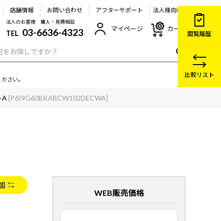
店舗情報
お問い合わせ
アフターサポート
法人様向け
法人のお客様 購入・見積相談
マイページ
カート
03-6636-4323
TEL
閲覧履歴
比較リスト
ください。
-A
[P6I9G60BKABCW102DECWA]
加
WEB販売価格