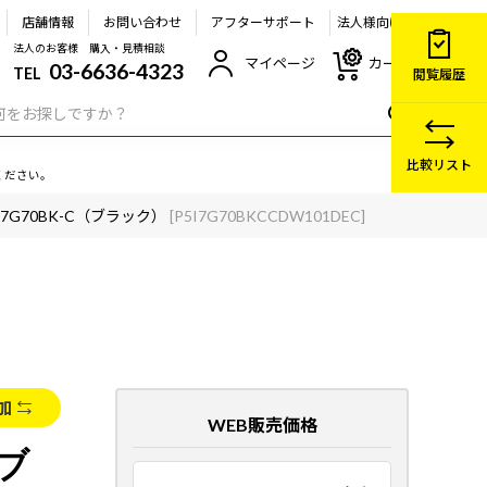
店舗情報
お問い合わせ
アフターサポート
法人様向け
法人のお客様 購入・見積相談
マイページ
カート
03-6636-4323
TEL
閲覧履歴
比較リスト
ください。
5-I7G70BK-C（ブラック）
[P5I7G70BKCCDW101DEC]
加
WEB販売価格
（ブ