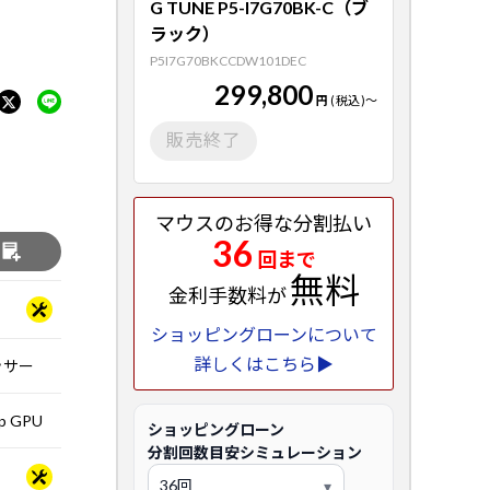
G TUNE P5-I7G70BK-C（ブ
ラック）
P5I7G70BKCCDW101DEC
299,800
円
(税込)
～
販売終了
マウスのお得な分割払い
36
る
回まで
無料
金利手数料が
ショッピングローンについて
詳しくはこちら▶
セッサー
op GPU
ショッピングローン
分割回数目安シミュレーション