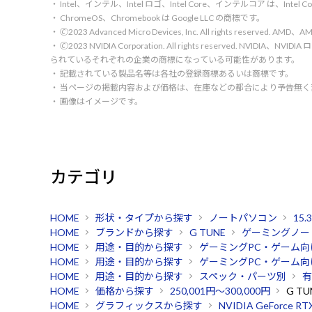
・ Intel、インテル、Intel ロゴ、Intel Core、インテルコア は、Inte
・ ChromeOS、Chromebook は Google LLC の商標です。
・ 🄫2023 Advanced Micro Devices, Inc. All rights rese
・ 🄫2023 NVIDIA Corporation. All rights reserve
られているそれぞれの企業の商標になっている可能性があります。
・ 記載されている製品名等は各社の登録商標あるいは商標です。
・ 当ページの掲載内容および価格は、在庫などの都合により予告無
・ 画像はイメージです。
カテゴリ
HOME
形状・タイプから探す
ノートパソコン
15
HOME
ブランドから探す
G TUNE
ゲーミングノー
HOME
用途・目的から探す
ゲーミングPC・ゲーム向
HOME
用途・目的から探す
ゲーミングPC・ゲーム向
HOME
用途・目的から探す
スペック・パーツ別
有
HOME
価格から探す
250,001円～300,000円
G T
HOME
グラフィックスから探す
NVIDIA GeForce RT