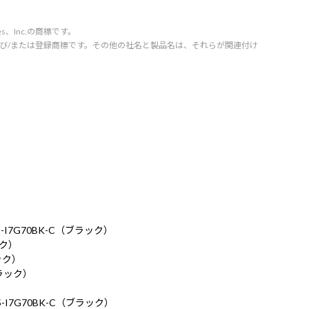
vices、Inc.の商標です。
orporation の商標および/または登録商標です。その他の社名と製品名は、それらが関連付け
P5-I7G70BK-C（ブラック）
ック）
ラック）
ブラック）
P5-I7G70BK-C（ブラック）