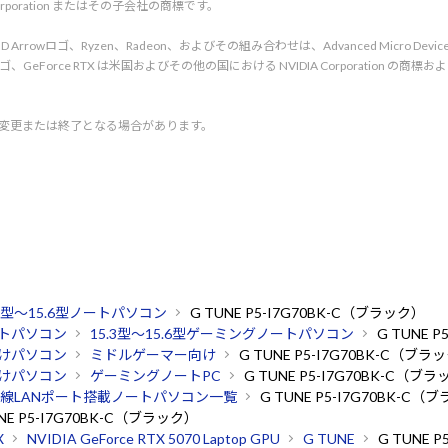
l Corporation またはその子会社の商標です。
rved. AMD、AMD Arrowロゴ、Ryzen、Radeon、およびその組み合わせは、Advanced Micro De
d. NVIDIA、NVIDIA ロゴ、GeForce RTX は米国およびその他の国における NVIDIA C
く変更または終了となる場合があります。
.3型～15.6型ノートパソコン
G TUNE P5-I7G70BK-C（ブラック）
トパソコン
15.3型～15.6型ゲーミングノートパソコン
G TUNE 
けパソコン
ミドルゲーマー向け
G TUNE P5-I7G70BK-C（ブラ
けパソコン
ゲーミングノートPC
G TUNE P5-I7G70BK-C（ブ
線LANポート搭載ノートパソコン一覧
G TUNE P5-I7G70BK-C（
UNE P5-I7G70BK-C（ブラック）
X
NVIDIA GeForce RTX 5070 Laptop GPU
G TUNE
G TUNE 