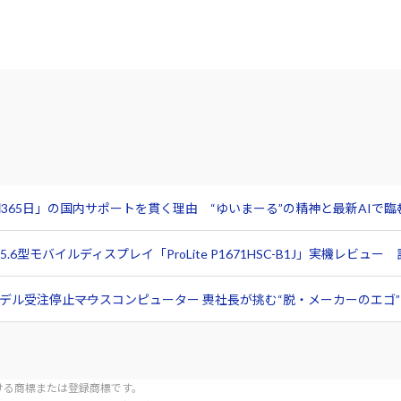
365日」の国内サポートを貫く理由 “ゆいまーる”の精神と最新AIで
6型モバイルディスプレイ「ProLite P1671HSC-B1J」実機レビ
ル受注停止――マウスコンピューター 軣社長が挑む“脱・メーカーのエゴ”と
tionにおける商標または登録商標です。