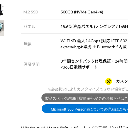
M.2 SSD
500GB (NVMe Gen4×4)
パネル
15.6型 液晶パネル (ノングレア / 165
Wi-Fi 6E( 最大2.4Gbps )対応 IEEE 802
無線
ax/ac/a/b/g/n準拠 ＋ Bluetooth 5内蔵
3年間センドバック修理保証・24時間
保証期間
×365日電話サポート
カスタ
※部品状況によりカスタマイズできない場合が
Windows 11 Home 配信・ゲーム・3Dモデリング