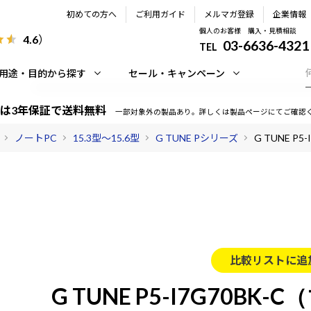
初めての方へ
ご利用ガイド
メルマガ登録
企業情報
個人のお客様 購入・見積相談
4.6
）
03-6636-4321
TEL
用途・目的から探す
セール・キャンペーン
は3年保証で送料無料
一部対象外の製品あり。詳しくは製品ページにてご確認
ノートPC
15.3型～15.6型
G TUNE Pシリーズ
G TUNE P
比較リストに追
G TUNE P5-I7G70BK-C