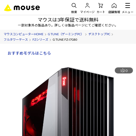
検索
マイページ
カート
店舗情報
メニュー
マウスは3年保証で送料無料
一部対象外の製品あり。詳しくは製品ページにてご確認ください。
マウスコンピューターHOME
G TUNE（ゲーミングPC）
デスクトップPC
フルタワーケース
FZシリーズ
G TUNE FZ-I7G80
おすすめモデルはこちら
1
20