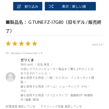
絞り込み
表示：新しい順
■製品名： G TUNE FZ-I7G80（旧モデル / 販売終
了）
2025.9.17
OS：Windows 11 Home 64ビット
ガリくま
年代:
40代
性別:
男性
以前にマウスコンピューター製品をご購入されたことは
ありますか？:
いいえ
最も使用する用途（一般・ビジネス）:
インターネット閲
覧
最も使用する用途（ゲーム）:
シューティング（FPS・
TPS）
最も使用する用途（クリエイティブ）:
動画制作 / 映像制
作 / 編集 / 配信
処理速度
:満足している
グラフィック性能
:満足している