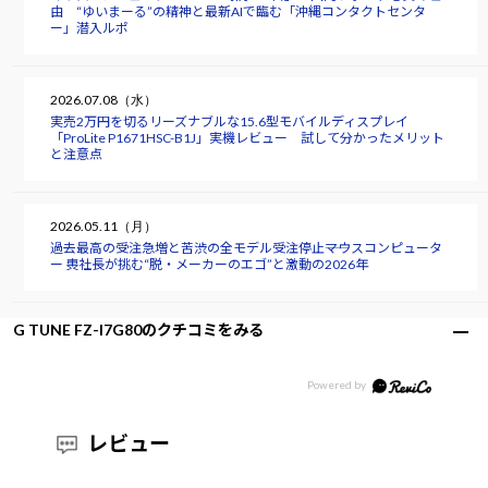
由 “ゆいまーる”の精神と最新AIで臨む「沖縄コンタクトセンタ
ー」潜入ルポ
2026.07.08（水）
実売2万円を切るリーズナブルな15.6型モバイルディスプレイ
「ProLite P1671HSC-B1J」実機レビュー 試して分かったメリット
と注意点
2026.05.11（月）
過去最高の受注急増と苦渋の全モデル受注停止――マウスコンピュータ
ー 軣社長が挑む“脱・メーカーのエゴ”と激動の2026年
G TUNE FZ-I7G80のクチコミをみる
レビュー