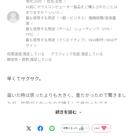
年代:
20代
性別:
女性
以前にマウスコンピューター製品をご購入されたことは
ありますか？:
いいえ
最も使用する用途（一般・ビジネス）:
動画視聴/音楽鑑
賞
最も使用する用途（ゲーム）:
シューティング（FPS・
TPS）
最も使用する用途（クリエイティブ）:
Web制作 / Webデ
ザイン
処理速度
:満足している
グラフィック性能
:満足している
静音性・発熱
:満足している
早くてサクサク。
届いた時は思ったよりも大きく、重たかったので驚きまし
たが、性能がよかったので購入して良かったです。
動きが早く、期待値以上の働きをしてくれます。
続きを読む
FPSを起動しても何一つ重くならず毎日楽しんでいます。
参考になった
0
Like!
0