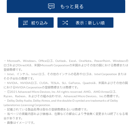
もっと見る
絞り込み
表示：新しい順
・ Microsoft、Windows、Officeロゴ、Outlook、Excel、OneNote、PowerPoint、Windowsの
ロゴおよびDirectXは、米国Microsoft Corporationの米国およびその他の国における商標または
登録商標です。
・ Intel、インテル、Intel ロゴ、その他のインテルの名称やロゴは、Intel Corporation または
その子会社の商標です。
・ NVIDIA、NVIDIAロゴ、CUDA、TESLA、SLI、GeForce、Quadroは、米国およびその他の国
におけるNVIDIA Corporationの登録商標または商標です。
・ 🄫2021 Advanced Micro Devices, Inc. All rights reserved. AMD、AMD Arrowロゴ、
Ryzen、Radeon、およびその組み合わせは、Advanced Micro Devices、Inc.の商標です。
・ Dolby, Dolby Audio, Dolby Atmos, and the double-D symbol are trademarks of Dolby
Laboratories Licensing Corporation.
・ 記載されている製品名等は各社の登録商標あるいは商標です。
・ 当ページの掲載内容および価格は、在庫などの都合により予告無く変更または終了となる場
合があります。
・ 画像はイメージです。