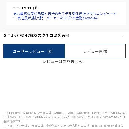
2026.05.11（月）
過去最高の受注急増と苦渋の全モデル受注停止――マウスコンピュータ
ー 軣社長が挑む“脱・メーカーのエゴ”と激動の2026年
G TUNE FZ-I7G7Sのクチコミをみる
ユーザーレビュー
（0）
レビュー画像
レビューはありません。
・ Microsoft、Windows、Officeロゴ、Outlook、Excel、OneNote、PowerPoint、Windowsの
ロゴおよびDirectXは、米国Microsoft Corporationの米国およびその他の国における商標または
登録商標です。
・ Intel、インテル、Intel ロゴ、その他のインテルの名称やロゴは、Intel Corporation または