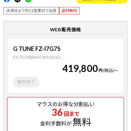
決済日より約12営業日で出荷
送料無料
WEB販売価格
G TUNE FZ-I7G7S
FZI7G7SB8AFCW101DEC
419,800
円
(税込)
～
販売終了
マウスのお得な分割払い
36
回まで
無料
金利手数料が