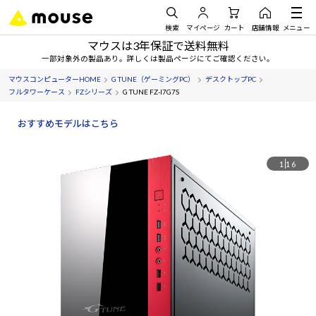
検索
マイページ
カート
店舗情報
メニュー
マウスは3年保証で送料無料
一部対象外の製品あり。詳しくは製品ページにてご確認ください。
マウスコンピューターHOME
G TUNE（ゲーミングPC）
デスクトップPC
フルタワーケース
FZシリーズ
G TUNE FZ-I7G7S
おすすめモデルはこちら
1
16