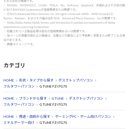
その子会社の商標です。
・ NVIDIA、NVIDIAロゴ、CUDA、TESLA、SLI、GeForce、Quadroは、米国およびその他の国
におけるNVIDIA Corporationの登録商標または商標です。
・ 🄫2021 Advanced Micro Devices, Inc. All rights reserved. AMD、AMD Arrowロゴ、
Ryzen、Radeon、およびその組み合わせは、Advanced Micro Devices、Inc.の商標です。
・ Dolby, Dolby Audio, Dolby Atmos, and the double-D symbol are trademarks of Dolby
Laboratories Licensing Corporation.
・ 記載されている製品名等は各社の登録商標あるいは商標です。
・ 当ページの掲載内容および価格は、在庫などの都合により予告無く変更または終了となる場
合があります。
・ 画像はイメージです。
カテゴリ
HOME
形状・タイプから探す
デスクトップパソコン
フルタワーパソコン
G TUNE FZ-I7G7S
HOME
ブランドから探す
G TUNE
デスクトップパソコン
フルタワーパソコン
G TUNE FZ-I7G7S
HOME
用途・目的から探す
ゲーミングPC・ゲーム向けパソコン
ミドルゲーマー向け
G TUNE FZ-I7G7S