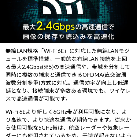
無線LAN規格「Wi-Fi 6E」に対応した無線LANモジ
ュールを標準搭載。一般的な有線LAN 接続を上回
る最大2.4Gbps(※5)の高速通信や、帯域を分割して
同時に複数の端末と通信できるOFDMA(直交波周
波数分割多重)方式に対応。通信効率が向上し低遅
延となり、接続端末が多数ある環境でも、ワイヤレ
スで高速通信が可能です。
Wi-Fi 6Eより新しく6GHz帯が利用可能になり、よ
り高速で、より快適な通信が期待できます。従来か
ら使用可能な5GHz帯は、航空レーダーや気象レー
ダーにも使用されているため、干渉が起きないよう