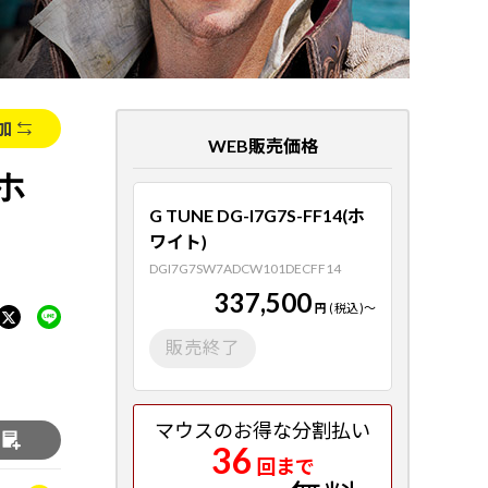
加
WEB販売価格
(ホ
G TUNE DG-I7G7S-FF14(ホ
ワイト)
DGI7G7SW7ADCW101DECFF14
337,500
円
(税込)
～
販売終了
マウスのお得な分割払い
る
36
回まで