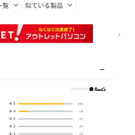
一覧
似ている製品
★
5
(40)
★
4
(9)
★
3
(0)
★
2
(0)
★
1
(0)