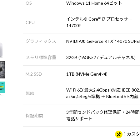
OS
Windows 11 Home 64ビット
インテル® Core™ i7 プロセッサー
CPU
14700F
グラフィックス
NVIDIA® GeForce RTX™ 4070 SUPE
メモリ標準容量
32GB (16GB×2 / デュアルチャネル)
M.2 SSD
1TB (NVMe Gen4×4)
Wi-Fi 6E( 最大2.4Gbps )対応 IEEE 802
無線
ax/ac/a/b/g/n準拠 ＋ Bluetooth 5内蔵
3年間センドバック修理保証・24時間×
保証期間
電話サポート
カスタ