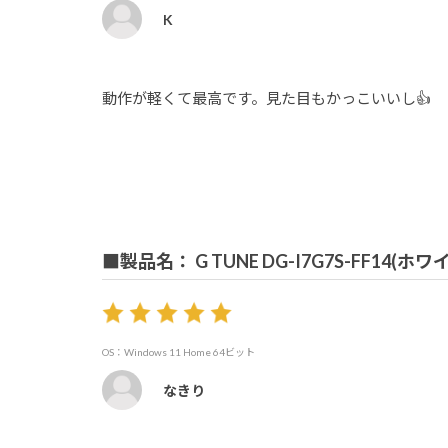
K
動作が軽くて最高です。見た目もかっこいいし👍
■製品名： G TUNE DG-I7G7S-FF14
OS：Windows 11 Home 64ビット
なきり