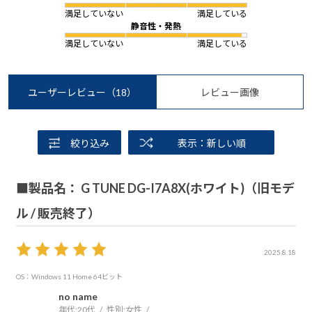
満足していない
満足している
静音性・発熱
満足していない
満足している
ユーザーレビュー
（18）
レビュー画像
絞り込み
表示：新しい順
■製品名： G TUNE DG-I7A8X(ホワイト)（旧モデ
ル / 販売終了）
2025.8.18
OS：Windows 11 Home 64ビット
no name
年代:
20代
性別:
女性