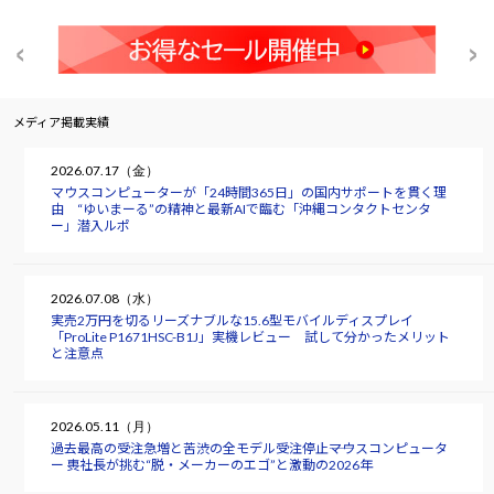
メディア掲載実績
2026.07.17（金）
マウスコンピューターが「24時間365日」の国内サポートを貫く理
由 “ゆいまーる”の精神と最新AIで臨む「沖縄コンタクトセンタ
ー」潜入ルポ
2026.07.08（水）
実売2万円を切るリーズナブルな15.6型モバイルディスプレイ
「ProLite P1671HSC-B1J」実機レビュー 試して分かったメリット
と注意点
2026.05.11（月）
過去最高の受注急増と苦渋の全モデル受注停止――マウスコンピュータ
ー 軣社長が挑む“脱・メーカーのエゴ”と激動の2026年