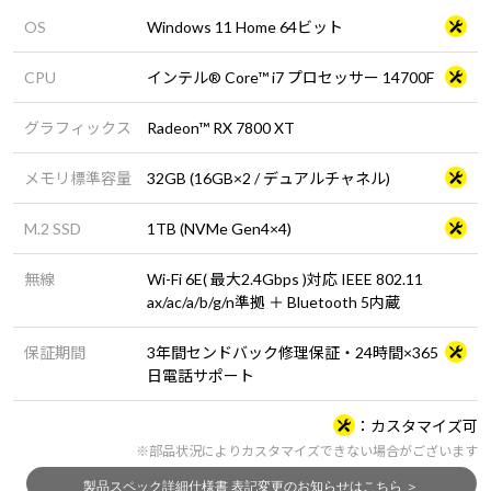
OS
Windows 11 Home 64ビット
CPU
インテル® Core™ i7 プロセッサー 14700F
グラフィックス
Radeon™ RX 7800 XT
メモリ標準容量
32GB (16GB×2 / デュアルチャネル)
M.2 SSD
1TB (NVMe Gen4×4)
無線
Wi-Fi 6E( 最大2.4Gbps )対応 IEEE 802.11
ax/ac/a/b/g/n準拠 ＋ Bluetooth 5内蔵
保証期間
3年間センドバック修理保証・24時間×365
日電話サポート
カスタマイズ可
※部品状況によりカスタマイズできない場合がございます