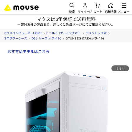
検索
マイページ
カート
店舗情報
メニュー
マウスは3年保証で送料無料
一部対象外の製品あり。詳しくは製品ページにてご確認ください。
マウスコンピューターHOME
G TUNE（ゲーミングPC）
デスクトップPC
ミニタワーケース
DGシリーズ(ホワイト)
G TUNE DG-I7A8X(ホワイト)
おすすめモデルはこちら
1
14