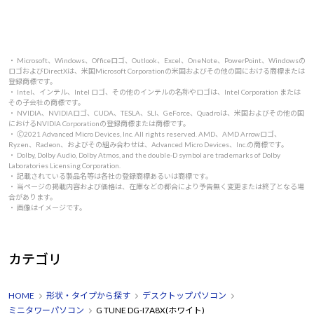
・ Microsoft、Windows、Officeロゴ、Outlook、Excel、OneNote、PowerPoint、Windowsの
ロゴおよびDirectXは、米国Microsoft Corporationの米国およびその他の国における商標または
登録商標です。
・ Intel、インテル、Intel ロゴ、その他のインテルの名称やロゴは、Intel Corporation または
その子会社の商標です。
・ NVIDIA、NVIDIAロゴ、CUDA、TESLA、SLI、GeForce、Quadroは、米国およびその他の国
におけるNVIDIA Corporationの登録商標または商標です。
・ 🄫2021 Advanced Micro Devices, Inc. All rights reserved. AMD、AMD Arrowロゴ、
Ryzen、Radeon、およびその組み合わせは、Advanced Micro Devices、Inc.の商標です。
・ Dolby, Dolby Audio, Dolby Atmos, and the double-D symbol are trademarks of Dolby
Laboratories Licensing Corporation.
・ 記載されている製品名等は各社の登録商標あるいは商標です。
・ 当ページの掲載内容および価格は、在庫などの都合により予告無く変更または終了となる場
合があります。
・ 画像はイメージです。
カテゴリ
HOME
形状・タイプから探す
デスクトップパソコン
ミニタワーパソコン
G TUNE DG-I7A8X(ホワイト)