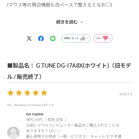
(マウス等の周辺機器も白ベースで整えるとなお○)
バイオハザードのRe:4やエースコンバット7等をプレイして
続きを読む
ますが、WQHDでプレイする際にかなり画質高めの設定で
も問題なく、とても満足しています(*´ー｀*)
参考になった
0
Like!
0
■製品名： G TUNE DG-I7A8X(ホワイト)（旧モデ
ル / 販売終了）
2025.2.9
OS：Windows 11 Home 64ビット
no name
年代:
30代
性別:
女性
以前にマウスコンピューター製品をご購入されたことは
ありますか？:
はい
最も使用する用途（一般・ビジネス）:
チャット/ビデオ通