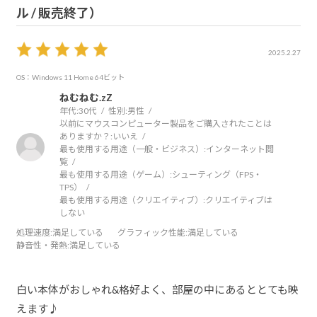
ル / 販売終了）
2025.2.27
OS：Windows 11 Home 64ビット
ねむねむ.zZ
年代:
30代
性別:
男性
以前にマウスコンピューター製品をご購入されたことは
ありますか？:
いいえ
最も使用する用途（一般・ビジネス）:
インターネット閲
覧
最も使用する用途（ゲーム）:
シューティング（FPS・
TPS）
最も使用する用途（クリエイティブ）:
クリエイティブは
しない
処理速度
:満足している
グラフィック性能
:満足している
静音性・発熱
:満足している
白い本体がおしゃれ&格好よく、部屋の中にあるととても映
えます♪