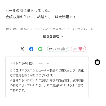
セールの時に購入しました。
金額も抑えられて、結論としては大満足です！
購入時に細かくカスタマイズできるのがいいですね。ヒン
トもあって解りやすいです。マウスなんかの付属品も注文
続きを読む
できて良いです。とりあえずのモノは一緒に買ってしまい
ました。DisplayPortも買えたらよかったかも。
参考になった
0
Like!
0
堅実な梱包で、動作も問題ありませんでした。
サイトからの回答
2025.7.10
とりあえずSteamでゲームをやってみたのですが、スペック
この度はマウスコンピューター製品のご購入および、貴重
積んだだけあってサクサク。音も気になりません。
なご意見をありがとうございます。
お客様からいただいたご意見は今後の商品開発、品質改善
の参考にさせていただき、よりご満足いただけるよう努め
強いて注意点を挙げるとすると、事前に分かることなので
て参ります。
すが、課金のお急ぎ便でないと納品に少し時間がかかりま
す。