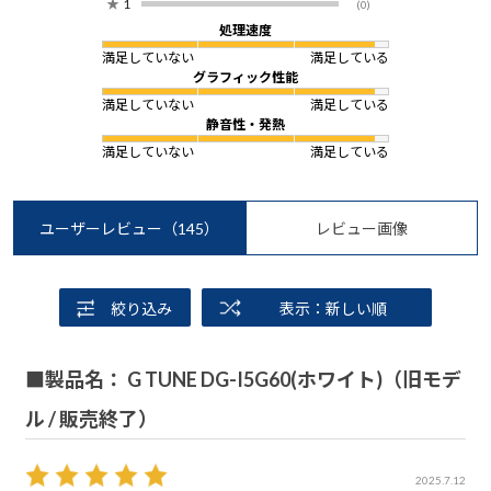
★
1
(0)
処理速度
満足していない
満足している
グラフィック性能
満足していない
満足している
静音性・発熱
満足していない
満足している
ユーザーレビュー
（145）
レビュー画像
絞り込み
表示：新しい順
■製品名： G TUNE DG-I5G60(ホワイト)（旧モデ
ル / 販売終了）
2025.7.12