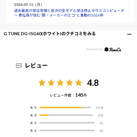
2026.05.11（月）
過去最高の受注急増と苦渋の全モデル受注停止――マウスコンピュータ
ー 軣社長が挑む“脱・メーカーのエゴ”と激動の2026年
G TUNE DG-I5G60(ホワイト)のクチコミをみる
レビュー
4.8
145
レビュー件数：
件
★
5
(119)
★
4
(25)
★
3
(1)
★
2
(0)