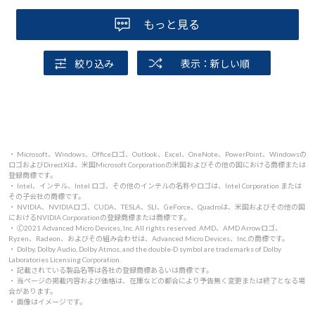
私の場合は2週間ほどでした。お急ぎの方はご留意下さい。
もっと見る
絞り込み
表示：新しい順
・ Microsoft、Windows、Officeロゴ、Outlook、Excel、OneNote、PowerPoint、Windowsの
ロゴおよびDirectXは、米国Microsoft Corporationの米国およびその他の国における商標または
登録商標です。
・ Intel、インテル、Intel ロゴ、その他のインテルの名称やロゴは、Intel Corporation または
その子会社の商標です。
・ NVIDIA、NVIDIAロゴ、CUDA、TESLA、SLI、GeForce、Quadroは、米国およびその他の国
におけるNVIDIA Corporationの登録商標または商標です。
・ 🄫2021 Advanced Micro Devices, Inc. All rights reserved. AMD、AMD Arrowロゴ、
Ryzen、Radeon、およびその組み合わせは、Advanced Micro Devices、Inc.の商標です。
・ Dolby, Dolby Audio, Dolby Atmos, and the double-D symbol are trademarks of Dolby
Laboratories Licensing Corporation.
・ 記載されている製品名等は各社の登録商標あるいは商標です。
・ 当ページの掲載内容および価格は、在庫などの都合により予告無く変更または終了となる場
合があります。
・ 画像はイメージです。