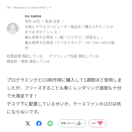
OS：Windows 11 Home 64ビット
no name
年代:
40代
性別:
女性
以前にマウスコンピューター製品をご購入されたことは
ありますか？:
いいえ
最も使用する用途（一般・ビジネス）:
回答なし
最も使用する用途（クリエイティブ）:
VR / CAD / 3DCG製
作
処理速度
:満足している
グラフィック性能
:満足している
静音性・発熱
:満足している
プログラミングとCG制作用に購入して1週間ほど使用しま
したが、フリーズすることも無くレンダリング速度も十分
で大満足です！
デスク下に配置しているせいか、ケースファンのLEDは気
にならないです。
参考になった
0
Like!
0