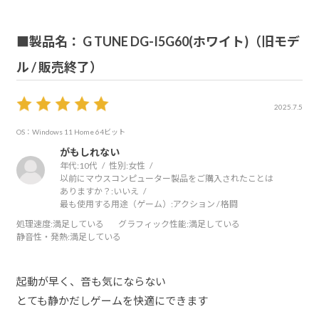
■製品名： G TUNE DG-I5G60(ホワイト)（旧モデ
ル / 販売終了）
2025.7.5
OS：Windows 11 Home 64ビット
がもしれない
年代:
10代
性別:
女性
以前にマウスコンピューター製品をご購入されたことは
ありますか？:
いいえ
最も使用する用途（ゲーム）:
アクション / 格闘
処理速度
:満足している
グラフィック性能
:満足している
静音性・発熱
:満足している
起動が早く、音も気にならない
とても静かだしゲームを快適にできます