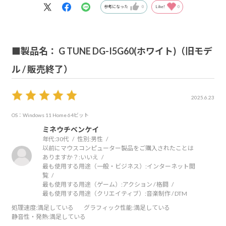
参考になった
0
Like!
0
■製品名： G TUNE DG-I5G60(ホワイト)（旧モデ
ル / 販売終了）
2025.6.23
OS：Windows 11 Home 64ビット
ミネウチベンケイ
年代:
30代
性別:
男性
以前にマウスコンピューター製品をご購入されたことは
ありますか？:
いいえ
最も使用する用途（一般・ビジネス）:
インターネット閲
覧
最も使用する用途（ゲーム）:
アクション / 格闘
最も使用する用途（クリエイティブ）:
音楽制作 / DTM
処理速度
:満足している
グラフィック性能
:満足している
静音性・発熱
:満足している