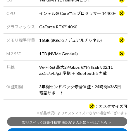
CPU
インテル® Core™ i5 プロセッサー 14400F
グラフィックス
GeForce RTX™ 4060
メモリ標準容量
16GB (8GB×2 / デュアルチャネル)
M.2 SSD
1TB (NVMe Gen4×4)
無線
Wi-Fi 6E( 最大2.4Gbps )対応 IEEE 802.11
ax/ac/a/b/g/n準拠 ＋ Bluetooth 5内蔵
保証期間
3年間センドバック修理保証・24時間×365日
電話サポート
カスタマイズ可
※部品状況によりカスタマイズできない場合がございます