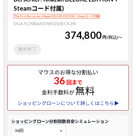
Steamコード付属)
The First Berserker: Khazan DELUXE EDITION：Steamコード付属
DGA7G70B6AFDW101DECKZN
374,800
円
(税込)
～
販売終了
マウスのお得な分割払い
36
回まで
無料
金利手数料が
ショッピングローンについて詳しくはこちら▶
ショッピングローン分割回数目安シミュレーション