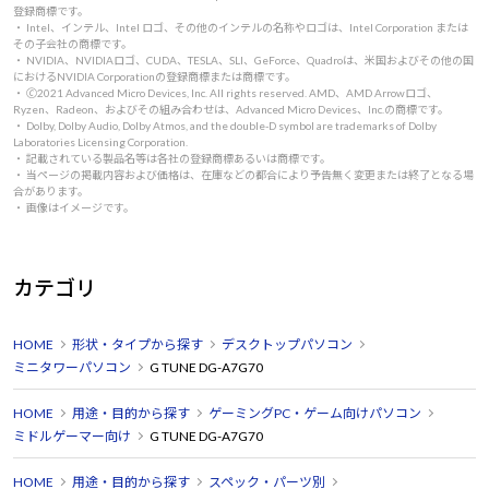
登録商標です。
・ Intel、インテル、Intel ロゴ、その他のインテルの名称やロゴは、Intel Corporation または
その子会社の商標です。
・ NVIDIA、NVIDIAロゴ、CUDA、TESLA、SLI、GeForce、Quadroは、米国およびその他の国
におけるNVIDIA Corporationの登録商標または商標です。
・ 🄫2021 Advanced Micro Devices, Inc. All rights reserved. AMD、AMD Arrowロゴ、
Ryzen、Radeon、およびその組み合わせは、Advanced Micro Devices、Inc.の商標です。
・ Dolby, Dolby Audio, Dolby Atmos, and the double-D symbol are trademarks of Dolby
Laboratories Licensing Corporation.
・ 記載されている製品名等は各社の登録商標あるいは商標です。
・ 当ページの掲載内容および価格は、在庫などの都合により予告無く変更または終了となる場
合があります。
・ 画像はイメージです。
カテゴリ
HOME
形状・タイプから探す
デスクトップパソコン
ミニタワーパソコン
G TUNE DG-A7G70
HOME
用途・目的から探す
ゲーミングPC・ゲーム向けパソコン
ミドルゲーマー向け
G TUNE DG-A7G70
HOME
用途・目的から探す
スペック・パーツ別