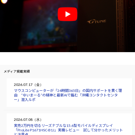
メディア掲載実績
2026.07.17（金）
マウスコンピューターが「24時間365日」の国内サポートを貫く理
由 “ゆいまーる”の精神と最新AIで臨む「沖縄コンタクトセンタ
ー」潜入ルポ
2026.07.08（水）
実売2万円を切るリーズナブルな15.6型モバイルディスプレイ
「ProLite P1671HSC-B1J」実機レビュー 試して分かったメリット
と注意点