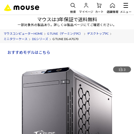
検索
マイページ
カート
店舗情報
メニュー
マウスは3年保証で送料無料
一部対象外の製品あり。詳しくは製品ページにてご確認ください。
マウスコンピューターHOME
G TUNE（ゲーミングPC）
デスクトップPC
ミニタワーケース
DGシリーズ
G TUNE DG-A7G70
おすすめモデルはこちら
1
13