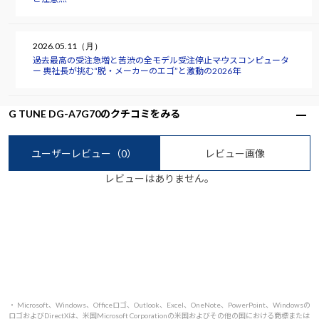
2026.05.11（月）
過去最高の受注急増と苦渋の全モデル受注停止――マウスコンピュータ
ー 軣社長が挑む“脱・メーカーのエゴ”と激動の2026年
G TUNE DG-A7G70のクチコミをみる
ユーザーレビュー
（0）
レビュー画像
レビューはありません。
・ Microsoft、Windows、Officeロゴ、Outlook、Excel、OneNote、PowerPoint、Windowsの
ロゴおよびDirectXは、米国Microsoft Corporationの米国およびその他の国における商標または