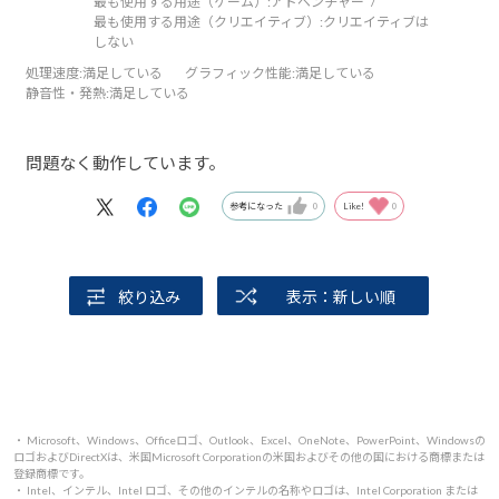
最も使用する用途（ゲーム）:
アドベンチャー
最も使用する用途（クリエイティブ）:
クリエイティブは
しない
処理速度
:満足している
グラフィック性能
:満足している
静音性・発熱
:満足している
問題なく動作しています。
参考になった
0
Like!
0
絞り込み
表示：新しい順
・ Microsoft、Windows、Officeロゴ、Outlook、Excel、OneNote、PowerPoint、Windowsの
ロゴおよびDirectXは、米国Microsoft Corporationの米国およびその他の国における商標または
登録商標です。
・ Intel、インテル、Intel ロゴ、その他のインテルの名称やロゴは、Intel Corporation または