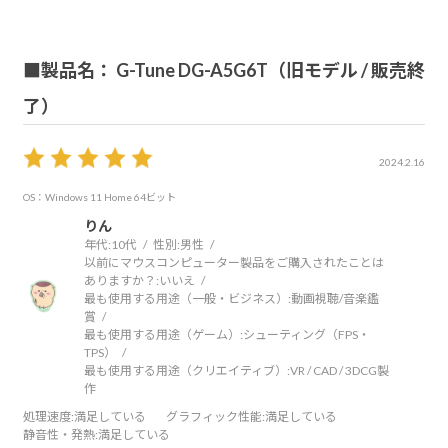
到着後すぐに理想の用途に合わせて使用できます。
梱包もしっかりとされており安心しました。
性能、コンパクト性、カスタマイズ性、梱包の観点でマウ
■製品名： G-Tune DG-A5G6T（旧モデル / 販売終
スコンピューターさんで購入して良かったと感じていま
了）
す。
2024.2.16
OS：Windows 11 Home 64ビット
りん
年代:
10代
性別:
男性
以前にマウスコンピューター製品をご購入されたことは
ありますか？:
いいえ
最も使用する用途（一般・ビジネス）:
動画視聴/音楽鑑
賞
最も使用する用途（ゲーム）:
シューティング（FPS・
TPS）
最も使用する用途（クリエイティブ）:
VR / CAD / 3DCG製
作
処理速度
:満足している
グラフィック性能
:満足している
静音性・発熱
:満足している