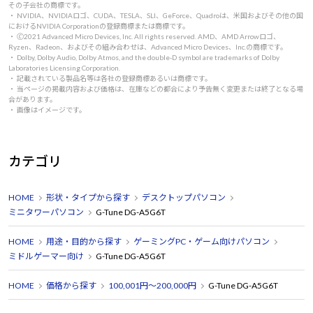
その子会社の商標です。
・ NVIDIA、NVIDIAロゴ、CUDA、TESLA、SLI、GeForce、Quadroは、米国およびその他の国
におけるNVIDIA Corporationの登録商標または商標です。
・ 🄫2021 Advanced Micro Devices, Inc. All rights reserved. AMD、AMD Arrowロゴ、
Ryzen、Radeon、およびその組み合わせは、Advanced Micro Devices、Inc.の商標です。
・ Dolby, Dolby Audio, Dolby Atmos, and the double-D symbol are trademarks of Dolby
Laboratories Licensing Corporation.
・ 記載されている製品名等は各社の登録商標あるいは商標です。
・ 当ページの掲載内容および価格は、在庫などの都合により予告無く変更または終了となる場
合があります。
・ 画像はイメージです。
カテゴリ
HOME
形状・タイプから探す
デスクトップパソコン
ミニタワーパソコン
G-Tune DG-A5G6T
HOME
用途・目的から探す
ゲーミングPC・ゲーム向けパソコン
ミドルゲーマー向け
G-Tune DG-A5G6T
HOME
価格から探す
100,001円～200,000円
G-Tune DG-A5G6T