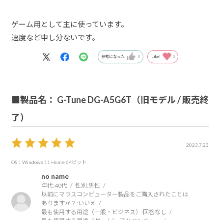
ゲーム用として主に使っています。
速度など申し分ないです。
参考になった
0
Like!
0
■製品名： G-Tune DG-A5G6T（旧モデル / 販売終
了）
2023.7.23
OS：Windows 11 Home 64ビット
no name
年代:
40代
性別:
男性
以前にマウスコンピューター製品をご購入されたことは
ありますか？:
いいえ
最も使用する用途（一般・ビジネス）:
回答なし