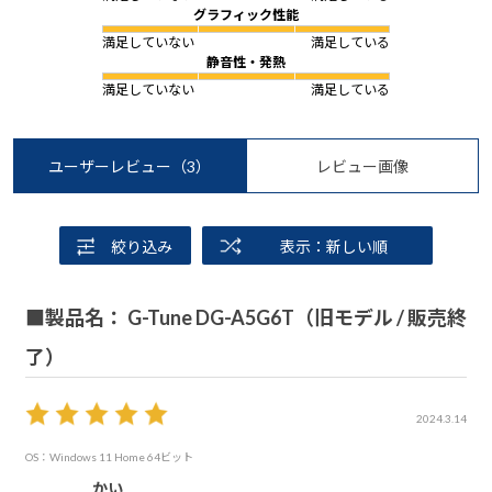
グラフィック性能
満足していない
満足している
静音性・発熱
満足していない
満足している
ユーザーレビュー
（3）
レビュー画像
絞り込み
表示：新しい順
■製品名： G-Tune DG-A5G6T（旧モデル / 販売終
了）
2024.3.14
OS：Windows 11 Home 64ビット
かい