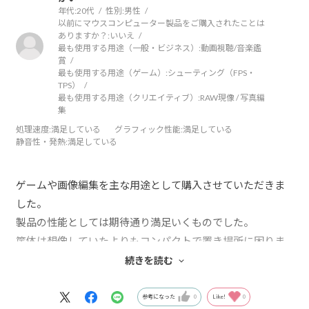
年代:
20代
性別:
男性
以前にマウスコンピューター製品をご購入されたことは
ありますか？:
いいえ
最も使用する用途（一般・ビジネス）:
動画視聴/音楽鑑
賞
最も使用する用途（ゲーム）:
シューティング（FPS・
TPS）
最も使用する用途（クリエイティブ）:
RAW現像 / 写真編
集
処理速度
:満足している
グラフィック性能
:満足している
静音性・発熱
:満足している
ゲームや画像編集を主な用途として購入させていただきま
した。
製品の性能としては期待通り満足いくものでした。
筐体は想像していたよりもコンパクトで置き場所に困りま
せんでした。
続きを読む
また購入時のオプションの豊富さも素晴らしく、自分のニ
ーズに合わせてカスタマイズできるため
参考になった
0
Like!
0