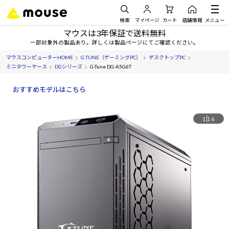
検索
マイページ
カート
店舗情報
メニュー
マウスは3年保証で送料無料
一部対象外の製品あり。詳しくは製品ページにてご確認ください。
マウスコンピューターHOME
G TUNE（ゲーミングPC）
デスクトップPC
ミニタワーケース
DGシリーズ
G-Tune DG-A5G6T
おすすめモデルはこちら
1
16