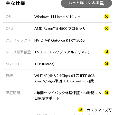
主な仕様
もっと詳しくみる
OS
Windows 11 Home 64ビット
CPU
AMD Ryzen™ 5 4500 プロセッサ
グラフィックス
NVIDIA® GeForce RTX™ 5060
メモリ標準容量
16GB (8GB×2 / デュアルチャネル)
M.2 SSD
1TB (NVMe)
無線
Wi-Fi 6E( 最大2.4Gbps )対応 IEEE 802.11
ax/ac/a/b/g/n準拠 ＋ Bluetooth 5内蔵
保証期間
3年間センドバック修理保証・24時間×365
日電話サポート
カスタマイズ可