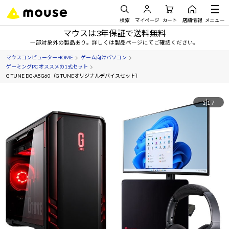
検索
マイページ
カート
店舗情報
メニュー
マウスは3年保証で送料無料
一部対象外の製品あり。詳しくは製品ページにてご確認ください。
マウスコンピューターHOME
ゲーム向けパソコン
ゲーミングPC オススメの1式セット
G TUNE DG-A5G60（G TUNEオリジナルデバイスセット）
1
17