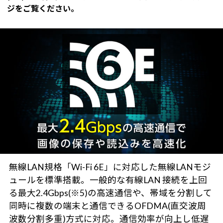
ジをご覧ください。
無線LAN規格「Wi-Fi 6E」に対応した無線LANモジ
ュールを標準搭載。一般的な有線LAN 接続を上回
る最大2.4Gbps(※5)の高速通信や、帯域を分割して
同時に複数の端末と通信できるOFDMA(直交波周
波数分割多重)方式に対応。通信効率が向上し低遅