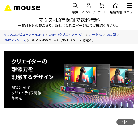
検索
マイページ
カート
店舗情報
メニュー
マウスは3年保証で送料無料
一部対象外の製品あり。詳しくは製品ページにてご確認ください。
マウスコンピューターHOME
DAIV（クリエイターPC）
ノートPC
16.0型
DAIV Zシリーズ
DAIV Z6-I9G70SR-A（NVIDIA Studio 認定PC）
1
20