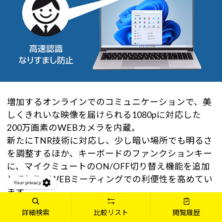
増加するオンラインでのコミュニケーションで、美
しくきれいな映像を届けられる1080pに対応した
200万画素のWEBカメラを内蔵。
新たにTNR技術に対応し、少し暗い場所でも明るさ
を調整するほか、キーボードのファンクションキー
に、マイクミュートのON/OFF切り替え機能を追加
しており、WEBミーティングでの利便性を高めてい
ます。
また、顔認証でパスワードレスでログインな可能に
詳細検索
比較リスト
閲覧履歴
なるWindows Hello対応で、大事なデータの入った