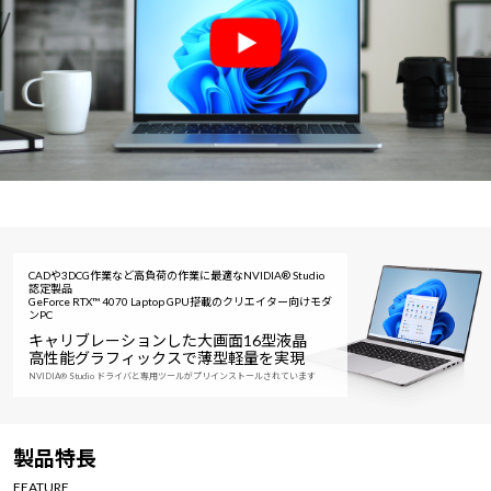
CADや3DCG作業など高負荷の作業に最適なNVIDIA® Studio
認定製品
GeForce RTX™ 4070 Laptop GPU搭載のクリエイター向けモダ
ンPC
キャリブレーションした大画面16型液晶
高性能グラフィックスで薄型軽量を実現
NVIDIA® Studio ドライバと専用ツールがプリインストールされています
製品特長
FEATURE