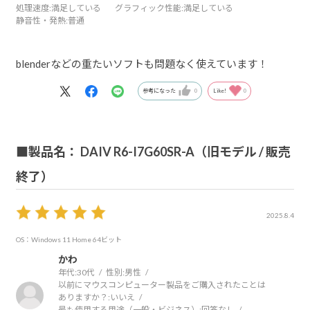
処理速度
:満足している
グラフィック性能
:満足している
静音性・発熱
:普通
blenderなどの重たいソフトも問題なく使えています！
参考になった
0
Like!
0
■製品名： DAIV R6-I7G60SR-A（旧モデル / 販売
終了）
2025.8.4
OS：Windows 11 Home 64ビット
かわ
年代:
30代
性別:
男性
以前にマウスコンピューター製品をご購入されたことは
ありますか？:
いいえ
最も使用する用途（一般・ビジネス）:
回答なし