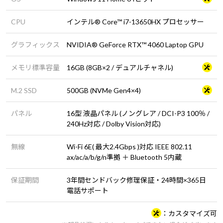
CPU
インテル® Core™ i7-13650HX プロセッサー
グラフィックス
NVIDIA® GeForce RTX™ 4060 Laptop GPU
メモリ標準容量
16GB (8GB×2 / デュアルチャネル)
M.2 SSD
500GB (NVMe Gen4×4)
パネル
16型 液晶パネル (ノングレア / DCI-P3 100％ /
240Hz対応 / Dolby Vision対応)
無線
Wi-Fi 6E( 最大2.4Gbps )対応 IEEE 802.11
ax/ac/a/b/g/n準拠 ＋ Bluetooth 5内蔵
保証期間
3年間センドバック修理保証・24時間×365日
電話サポート
カスタマイズ可