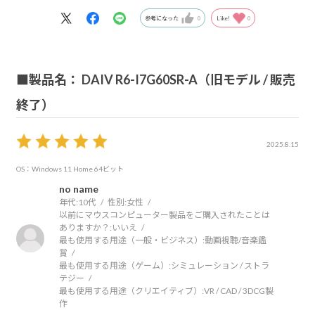
参考になった
0
Like!
0
■製品名： DAIV R6-I7G60SR-A（旧モデル / 販売
終了）
2025.8.15
OS：Windows 11 Home 64ビット
no name
年代:
10代
性別:
女性
以前にマウスコンピューター製品をご購入されたことは
ありますか？:
いいえ
最も使用する用途（一般・ビジネス）:
動画視聴/音楽鑑
賞
最も使用する用途（ゲーム）:
シミュレーション / ストラ
テジー
最も使用する用途（クリエイティブ）:
VR / CAD / 3DCG製
作