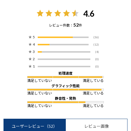
4.6
52
レビュー件数：
件
★
5
(36)
★
4
(12)
★
3
(4)
★
2
(0)
★
1
(0)
処理速度
満足していない
満足している
グラフィック性能
満足していない
満足している
静音性・発熱
満足していない
満足している
ユーザーレビュー
（52）
レビュー画像