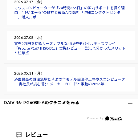
2026.07.17（金）
マウスコンピューターが「24時間365日」の国内サポートを貫く理
由 “ゆいまーる”の精神と最新AIで臨む「沖縄コンタクトセンタ
ー」潜入ルポ
2026.07.08（水）
実売2万円を切るリーズナブルな15.6型モバイルディスプレイ
「ProLite P1671HSC-B1J」実機レビュー 試して分かったメリット
と注意点
2026.05.11（月）
過去最高の受注急増と苦渋の全モデル受注停止――マウスコンピュータ
ー 軣社長が挑む“脱・メーカーのエゴ”と激動の2026年
DAIV R6-I7G60SR-Aのクチコミをみる
レビュー