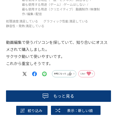
最も使用する用途（ゲーム）:
ゲームはしない
最も使用する用途（クリエイティブ）:
動画制作 / 映像制
作 / 編集 / 配信
処理速度
:満足している
グラフィック性能
:満足している
静音性・発熱
:満足している
動画編集で使うパソコンを探していて、知り合いにオスス
メされて購入しました。
サクサク動いて使いやすいです。
これから重宝しそうです。
参考になった
0
Like!
0
もっと見る
絞り込み
表示：新しい順