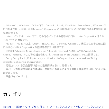
・ Microsoft、Windows、Officeロゴ、Outlook、Excel、OneNote、PowerPoint、Windowsの
ロゴおよびDirectXは、米国Microsoft Corporationの米国およびその他の国における商標または
登録商標です。
・ Intel、インテル、Intel ロゴ、その他のインテルの名称やロゴは、Intel Corporation または
その子会社の商標です。
・ NVIDIA、NVIDIAロゴ、CUDA、TESLA、SLI、GeForce、Quadroは、米国およびその他の国
におけるNVIDIA Corporationの登録商標または商標です。
・ 🄫2021 Advanced Micro Devices, Inc. All rights reserved. AMD、AMD Arrowロゴ、
Ryzen、Radeon、およびその組み合わせは、Advanced Micro Devices、Inc.の商標です。
・ Dolby, Dolby Audio, Dolby Atmos, and the double-D symbol are trademarks of Dolby
Laboratories Licensing Corporation.
・ 記載されている製品名等は各社の登録商標あるいは商標です。
・ 当ページの掲載内容および価格は、在庫などの都合により予告無く変更または終了となる場
合があります。
・ 画像はイメージです。
カテゴリ
HOME
形状・タイプから探す
ノートパソコン
16型ノートパソコン