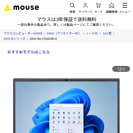
検索
マイページ
カート
店舗情報
メニュー
マウスは3年保証で送料無料
一部対象外の製品あり。詳しくは製品ページにてご確認ください。
マウスコンピューターHOME
DAIV（クリエイターPC）
ノートPC
16.0型
DAIV Rシリーズ
DAIV R6-I7G60SR-A
おすすめモデルはこちら
1
20