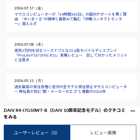
2026.07.17（金）
マウスコンピューターが「24時間365日」の国内サポートを貫く理
由 “ゆいまーる”の精神と最新AIで臨む「沖縄コンタクトセンタ
ー」潜入ルポ
2026.07.08（水）
実売2万円を切るリーズナブルな15.6型モバイルディスプレイ
「ProLite P1671HSC-B1J」実機レビュー 試して分かったメリット
と注意点
2026.05.11（月）
過去最高の受注急増と苦渋の全モデル受注停止――マウスコンピュータ
ー 軣社長が挑む“脱・メーカーのエゴ”と激動の2026年
DAIV R4-I7G50WT-B（DAIV 10周年記念モデル）のクチコミ
をみる
ユーザーレビュー
（0）
レビュー画像