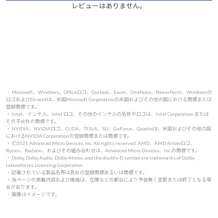
レビューはありません。
・ Microsoft、Windows、Officeロゴ、Outlook、Excel、OneNote、PowerPoint、Windowsの
ロゴおよびDirectXは、米国Microsoft Corporationの米国およびその他の国における商標または
登録商標です。
・ Intel、インテル、Intel ロゴ、その他のインテルの名称やロゴは、Intel Corporation または
その子会社の商標です。
・ NVIDIA、NVIDIAロゴ、CUDA、TESLA、SLI、GeForce、Quadroは、米国およびその他の国
におけるNVIDIA Corporationの登録商標または商標です。
・ 🄫2021 Advanced Micro Devices, Inc. All rights reserved. AMD、AMD Arrowロゴ、
Ryzen、Radeon、およびその組み合わせは、Advanced Micro Devices、Inc.の商標です。
・ Dolby, Dolby Audio, Dolby Atmos, and the double-D symbol are trademarks of Dolby
Laboratories Licensing Corporation.
・ 記載されている製品名等は各社の登録商標あるいは商標です。
・ 当ページの掲載内容および価格は、在庫などの都合により予告無く変更または終了となる場
合があります。
・ 画像はイメージです。