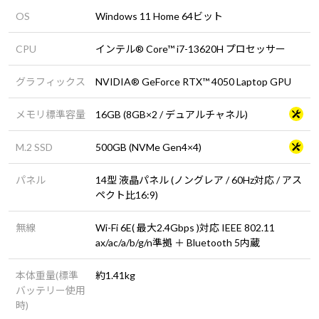
OS
Windows 11 Home 64ビット
CPU
インテル® Core™ i7-13620H プロセッサー
グラフィックス
NVIDIA® GeForce RTX™ 4050 Laptop GPU
メモリ標準容量
16GB (8GB×2 / デュアルチャネル)
M.2 SSD
500GB (NVMe Gen4×4)
パネル
14型 液晶パネル (ノングレア / 60Hz対応 / アス
ペクト比16:9)
無線
Wi-Fi 6E( 最大2.4Gbps )対応 IEEE 802.11
ax/ac/a/b/g/n準拠 ＋ Bluetooth 5内蔵
本体重量(標準
約1.41kg
バッテリー使用
時)