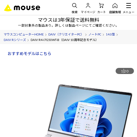
検索
マイページ
カート
店舗情報
メニュー
マウスは3年保証で送料無料
一部対象外の製品あり。詳しくは製品ページにてご確認ください。
マウスコンピューターHOME
DAIV（クリエイターPC）
ノートPC
14.0型
DAIV Rシリーズ
DAIV R4-I7G50WT-B（DAIV 10周年記念モデル）
おすすめモデルはこちら
1
20