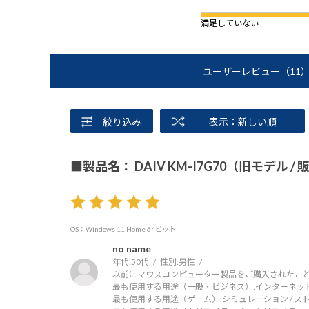
満足していない
ユーザーレビュー
（11
絞り込み
表示：新しい順
■製品名： DAIV KM-I7G70（旧モデル /
OS：Windows 11 Home 64ビット
no name
年代:
50代
性別:
男性
以前にマウスコンピューター製品をご購入されたこと
最も使用する用途（一般・ビジネス）:
インターネッ
最も使用する用途（ゲーム）:
シミュレーション / ス