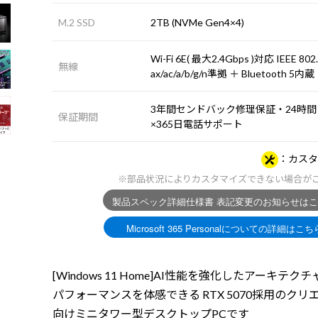
M.2 SSD
2TB (NVMe Gen4×4)
Wi-Fi 6E( 最大2.4Gbps )対応 IEEE 802
無線
ax/ac/a/b/g/n準拠 ＋ Bluetooth 5内蔵
3年間センドバック修理保証・24時間
保証期間
×365日電話サポート
カスタ
※部品状況によりカスタマイズできない場合が
[Windows 11 Home]AI性能を強化したアーキテク
パフォーマンスを体感できる RTX 5070採用のクリ
向けミニタワー型デスクトップPCです