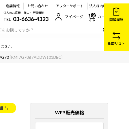
店舗情報
お問い合わせ
アフターサポート
法人様向け
法人のお客様 購入・見積相談
マイページ
カート
03-6636-4323
TEL
閲覧履歴
比較リスト
ください。
7G70
[KMI7G70B7ADDW101DEC]
加
WEB販売価格