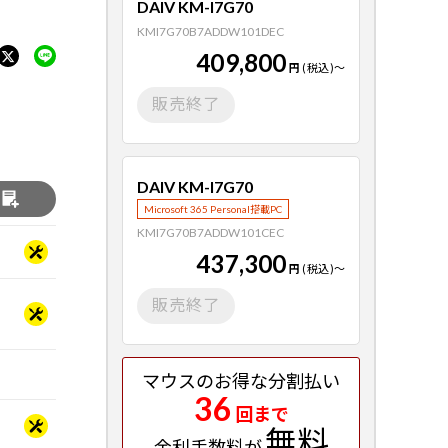
DAIV KM-I7G70
KMI7G70B7ADDW101DEC
409,800
円
(税込)
～
販売終了
DAIV KM-I7G70
る
Microsoft 365 Personal搭載PC
KMI7G70B7ADDW101CEC
437,300
円
(税込)
～
販売終了
マウスのお得な分割払い
36
回まで
無料
金利手数料が