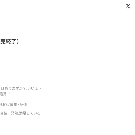
 販売終了）
はありますか？:
いいえ
鑑賞
制作 / 編集 / 配信
音性・発熱
:満足している