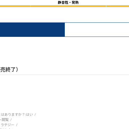
静音性・発熱
）
 販売終了）
はありますか？:
はい
ト閲覧
トラテジー