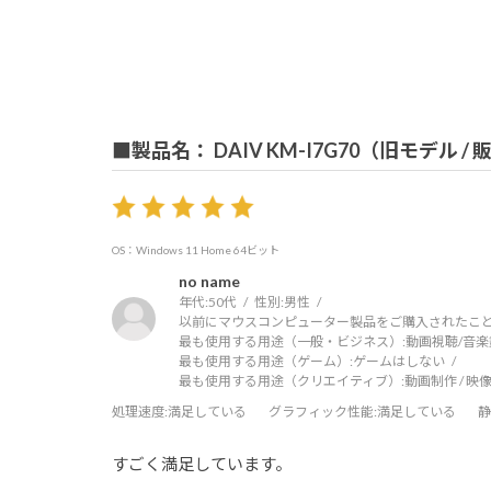
■製品名： DAIV KM-I7G70（旧モデル /
OS：Windows 11 Home 64ビット
no name
年代:
50代
性別:
男性
以前にマウスコンピューター製品をご購入されたこと
最も使用する用途（一般・ビジネス）:
動画視聴/音楽
最も使用する用途（ゲーム）:
ゲームはしない
最も使用する用途（クリエイティブ）:
動画制作 / 映像
処理速度
:満足している
グラフィック性能
:満足している
静
すごく満足しています。