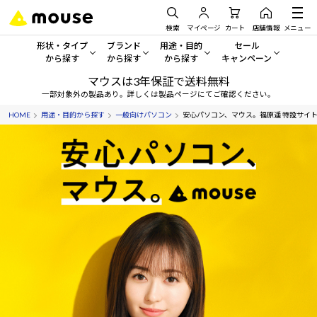
検索
マイページ
カート
店舗情報
メニュー
形状・タイプ
ブランド
用途・目的
セール
から探す
から探す
から探す
キャンペーン
マウスは3年保証で送料無料
形状・タイプから探す をすべてみる
mouse
一般向けパソコン
セール・キャンペーン
一部対象外の製品あり。詳しくは製品ページにてご確認ください。
HOME
用途・目的から探す
一般向けパソコン
安心パソコン、マウス。福原遥 特設サイ
デスクトップPC
G TUNE
ゲーミングPC・ゲーム向けパソコン
期間限定セール
人気モデルが期間限定・お買
ノートPC
NEXTGEAR
クリエイティブ向け
アウトレットパソコン
すべて新品の旧モデル製品な
タブレット
DAIV
ビジネス向けパソコン
おすすめ目玉パソコン
サーバー
MousePro
学習向けパソコン
今イチオシのパソコンをピッ
ワークステーション
iiyama
スペック/パーツ別
Windows 11
|
Copilot+ PC
Windows 11
|
Copilot+ PC
ディスプレイ
AIおすすめパソコン