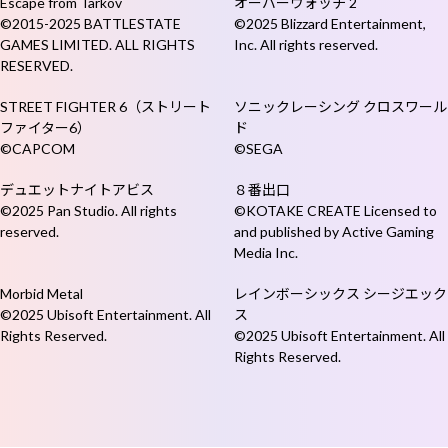
Escape from Tarkov
オーバーウォッチ 2
©2015-2025 BATTLESTATE
©2025 Blizzard Entertainment,
GAMES LIMITED. ALL RIGHTS
Inc. All rights reserved.
RESERVED.
STREET FIGHTER 6（ストリート
ソニックレーシング クロスワール
ファイター6）
ド
©CAPCOM
©SEGA
デュエットナイトアビス
８番出口
©2025 Pan Studio. All rights
©KOTAKE CREATE Licensed to
reserved.
and published by Active Gaming
Media Inc.
Morbid Metal
レインボーシックス シージエック
©2025 Ubisoft Entertainment. All
ス
Rights Reserved.
©2025 Ubisoft Entertainment. All
Rights Reserved.