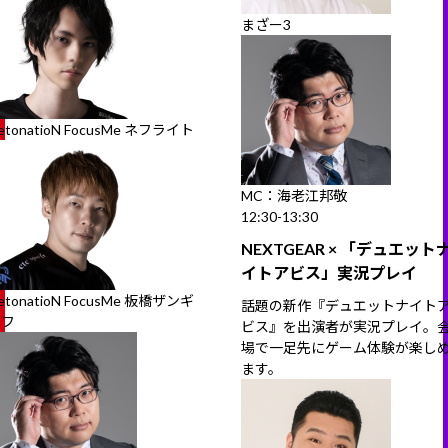
まざー3
etonatioN FocusMe ネフライト
MC：海老江邦敬
12:30-13:30
NEXTGEAR × 「デュエット
イトアビス」実況プレイ
etonatioN FocusMe 板橋ザンギ
話題の新作『デュエットナイト
エフ
ビス』を出演者が実況プレイ。
場で一足先にゲーム体験が楽し
ます。