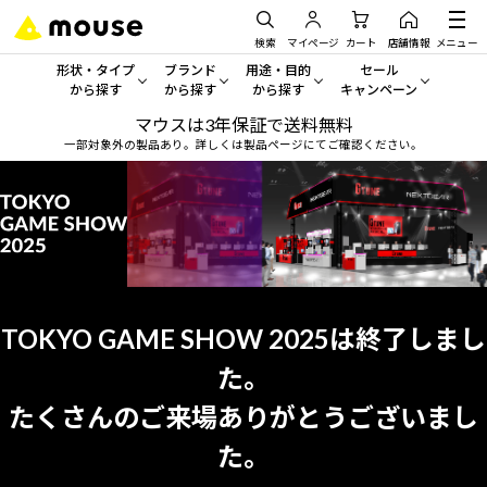
検索
マイページ
カート
店舗情報
メニュー
形状・タイプ
ブランド
用途・目的
セール
から探す
から探す
から探す
キャンペーン
マウスは3年保証で送料無料
形状・タイプから探す をすべてみる
mouse
一般向けパソコン
セール・キャンペーン
一部対象外の製品あり。詳しくは製品ページにてご確認ください。
デスクトップPC
G TUNE
ゲーミングPC・ゲーム向けパソコン
期間限定セール
人気モデルが期間限定・お買
ノートPC
NEXTGEAR
クリエイティブ向け
アウトレットパソコン
すべて新品の旧モデル製品な
タブレット
DAIV
ビジネス向けパソコン
おすすめ目玉パソコン
TOKYO GAME SHOW 2025は終了しまし
サーバー
MousePro
学習向けパソコン
今イチオシのパソコンをピッ
た。
ワークステーション
iiyama
スペック/パーツ別
Windows 11
|
Copilot+ PC
たくさんのご来場ありがとうございまし
Windows 11
|
Copilot+ PC
ディスプレイ
AIおすすめパソコン
た。