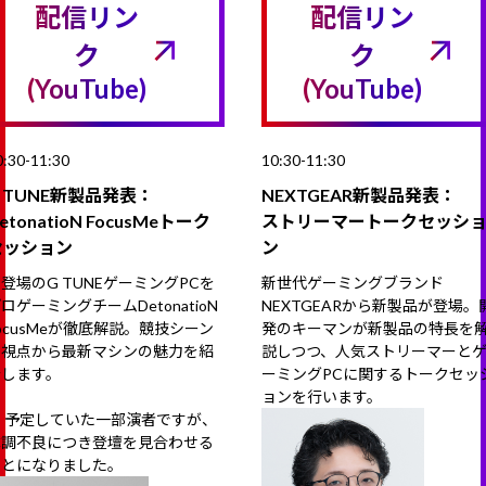
配信リン
配信リン
ク
ク
(YouTube)
(YouTube)
0:30-11:30
10:30-11:30
 TUNE新製品発表：
NEXTGEAR新製品発表：
etonatioN FocusMeトーク
ストリーマートークセッシ
セッション
ン
登場のG TUNEゲーミングPCを
新世代ゲーミングブランド
ロゲーミングチームDetonatioN
NEXTGEARから新製品が登場。
ocusMeが徹底解説。競技シーン
発のキーマンが新製品の特長を
の視点から最新マシンの魅力を紹
説しつつ、人気ストリーマーと
介します。
ーミングPCに関するトークセッ
ョンを行います。
※ 予定していた一部演者ですが、
体調不良につき登壇を見合わせる
ことになりました。