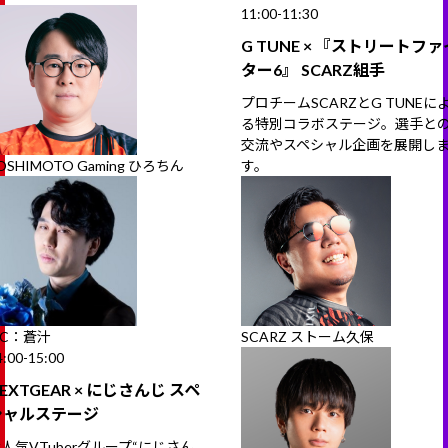
11:00-11:30
G TUNE × 『ストリートファ
ター6』 SCARZ組手
プロチームSCARZとG TUNEに
る特別コラボステージ。選手と
交流やスペシャル企画を展開し
OSHIMOTO Gaming ひろちん
す。
C：蒼汁
SCARZ ストーム久保
4:00-15:00
EXTGEAR × にじさんじ スペ
シャルステージ
人気VTuberグループ“にじさん