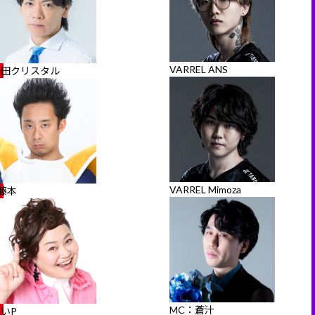
VARREL ANS
野田クリスタル
VARREL Mimoza
藤本
MC：蒼汁
いP