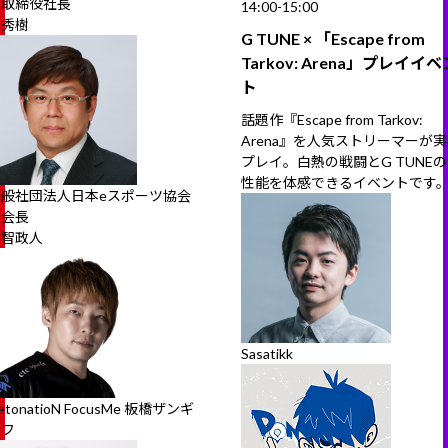
表取締役社長
14:00-15:00
軣秀樹
G TUNE × 「Escape from
Tarkov: Arena」プレイイベ
ト
話題作『Escape from Tarkov:
Arena』を人気ストリーマーが
プレイ。白熱の戦闘とG TUNE
性能を体感できるイベントです
一般社団法人日本eスポーツ協会
副会長
越智政人
Sasatikk
etonatioN FocusMe 板橋ザンギ
エフ