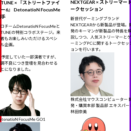
NEXTGEAR × ストリーマー
 TUNE × 『ストリートファイ
ークセッション
ー6』 DetonatioN FocusMe
組手
新世代ゲーミングブランド
NEXTGEARから新製品が登場。
ロチームDetonatioN FocusMeと
発のキーマンが新製品の特長を
 TUNEの特別コラボステージ。来
説しつつ、人気ストリーマーと
場者もお楽しみいただけるスペシ
ーミングPCに関するトークセッ
ャル企画。
ョンを行います。
※ 予定していた一部演者ですが、
体調不良につき登壇を見合わせる
ことになりました。
株式会社マウスコンピューター 
発・購買本部 製品部 エキスパー
林田奈美
etonatioN FocusMe GO1