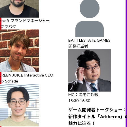
bisoft ブランドマネージャー
笠間ウバダ
BATTLESTATE GAMES
開発担当者
CREEN JUICE Interactive CEO
lix Schade
MC：海老江邦敬
15:30-16:30
ゲーム開発者トークショー
新作タイトル「Arkheron」
魅力に迫る！