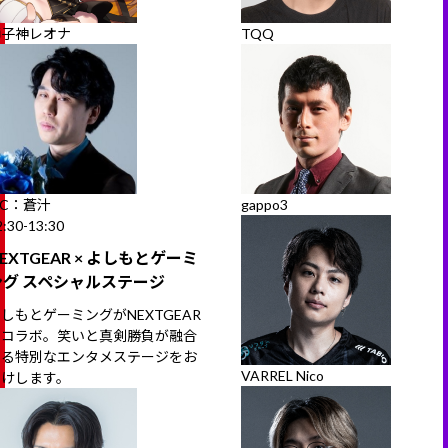
獅子神レオナ
TQQ
C：蒼汁
gappo3
2:30-13:30
EXTGEAR × よしもとゲーミ
ング スペシャルステージ
しもとゲーミングがNEXTGEAR
とコラボ。笑いと真剣勝負が融合
する特別なエンタメステージをお
VARREL Nico
届けします。