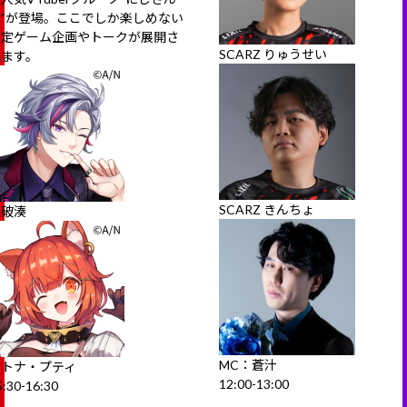
じ”が登場。ここでしか楽しめない
限定ゲーム企画やトークが展開さ
SCARZ りゅうせい
れます。
SCARZ きんちょ
不破湊
MC：蒼汁
ラトナ・プティ
12:00-13:00
5:30-16:30