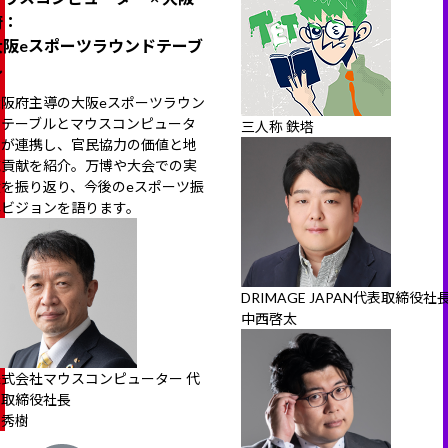
府：
大阪eスポーツラウンドテーブ
ル
大阪府主導の大阪eスポーツラウン
ドテーブルとマウスコンピュータ
三人称 鉄塔
ーが連携し、官民協力の価値と地
域貢献を紹介。万博や大会での実
績を振り返り、今後のeスポーツ振
興ビジョンを語ります。
DRIMAGE JAPAN代表取締役社
中西啓太
株式会社マウスコンピューター 代
表取締役社長
軣秀樹