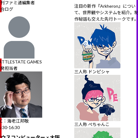
週刊ファミ通編集者
注目の新作『Arkheron』につい
河合ログ
て、世界観やシステムを紹介。
作秘話も交えた先行トークです
ATTLESTATE GAMES
開発担当者
三人称 ドンピシャ
MC：海老江邦敬
三人称 ぺちゃんこ
5:30-16:30
マウスコンピューター × 大阪