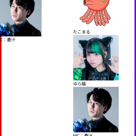
たこまる
C：蒼汁
ゆら猫
MC：蒼汁