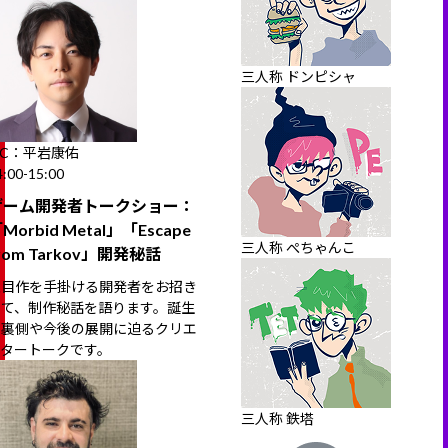
三人称 ドンピシャ
MC：平岩康佑
4:00-15:00
ゲーム開発者トークショー：
Morbid Metal」「Escape
三人称 ぺちゃんこ
rom Tarkov」開発秘話
注目作を手掛ける開発者をお招き
して、制作秘話を語ります。誕生
の裏側や今後の展開に迫るクリエ
イタートークです。
三人称 鉄塔