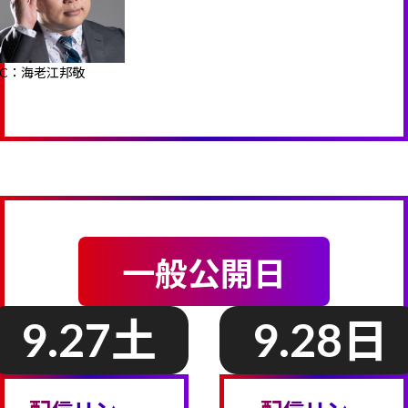
MC：海老江邦敬
一般公開日
9.27
土
9.28
日