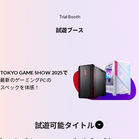
Trial Booth
試遊ブース
TOKYO GAME SHOW 2025で
最新
の
ゲーミングPC
の
スペック
を
体感！
試遊可能タイトル