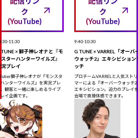
配信リン
配信リン
ク
ク
(YouTube)
(YouTube)
0:30-11:30
9:40-10:30
 TUNE × 獅子神レオナと『モ
G TUNE × VARREL「オーバ
ンスターハンターワイルズ』
ウォッチ2」エキシビション
実況プレイ
ッチ
Tuber獅子神レオナが『モンスタ
プロチームVARRELと人気スト
ーハンターワイルズ』を実況プレ
マーによる『オーバーウォッチ2
イ。観客と一緒に楽しめるライブ
エキシビション。迫力のプレイ
プレイ企画です。
会場で直接体感できます。