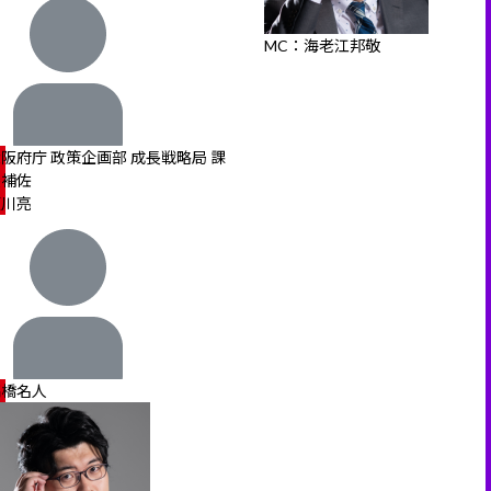
MC：海老江邦敬
阪府庁 政策企画部 成長戦略局 課
長補佐
瀬川亮
高橋名人