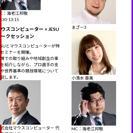
MC：海老江邦敬
2:30-13:15
まざー3
ウスコンピューター × JESU
トークセッション
ESUとマウスコンピューターが特
別セミナーを開催。
万博での取り組みや地域創生の事
例を紹介しながら、プロ選手の支
援や世界基準の競技環境について
解説します。
小清水 亜美
株式会社マウスコンピューター 代
MC：海老江邦敬