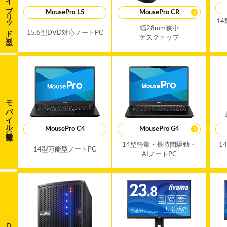
（ハイブリッド型）
MousePro L5
MousePro CR
14
幅28mm狭小
15.6型DVD対応ノートPC
デスクトップ
モバイル
MousePro C4
MousePro G4
14型軽量・長時間駆動・
14
14型万能型ノートPC
AIノートPC
ＤＸ推進