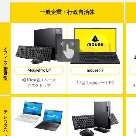
一般企業・行政自治体
オフィス
（据え置き型）
MousePro LP
mouse F7
幅10cm省スペース
17型大画面ノートPC
デスクトップ
テレワーク