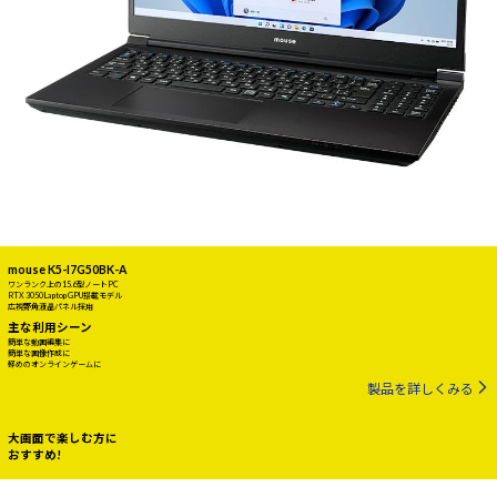
mouse K5-I7G50BK-A
ワンランク上の15.6型ノートPC
RTX 3050 Laptop GPU搭載モデル
広視野角液晶パネル採用
主な利用シーン
簡単な動画編集に
簡単な画像作成に
軽めのオンラインゲームに
製品を詳しくみる
大画面で楽しむ方に
おすすめ!