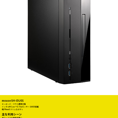
mouse SH-I5U01
キーボード・マウス標準付属
インテル® Core™ i5 プロセッサー 14400搭載
幅99mmのスリムなボディ
主な利用シーン
オフィスでの事務作業に