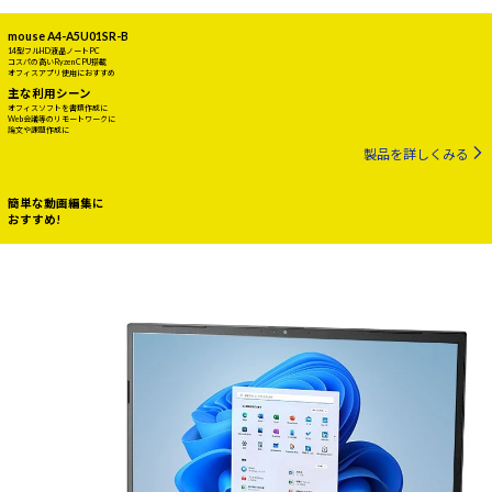
mouse A4-A5U01SR-B
14型フルHD液晶ノートPC
コスパの高いRyzen CPU搭載
オフィスアプリ使用におすすめ
主な利用シーン
オフィスソフトを書類作成に
Web会議等のリモートワークに
論文や課題作成に
製品を詳しくみる
簡単な動画編集に
おすすめ!