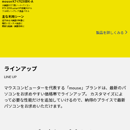
mouse K7-I7G50BK-A
大画面の17.3型ノートパソコン
RTX 2050 Laptop GPU搭載モデル
フルHDノングレア液晶パネル
主な利用シーン
迫力ある大画面の映像に
幅広いエンタメ用途に
簡単な動画・画像作成に
製品を詳しくみる
ラインアップ
LINE UP
マウスコンピューターを代表する「mouse」ブランドは、最新のパ
ソコンをお求めやすい価格帯でラインアップ。
カスタマイズによ
って必要な性能だけを追加していけるので、納得のプライスで最新
パソコンをお求めいただけます。