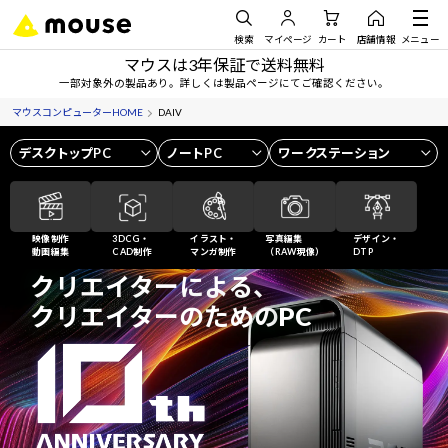
検索
マイページ
カート
店舗情報
メニュー
マウスは3年保証で送料無料
一部対象外の製品あり。詳しくは製品ページにてご確認ください。
マウスコンピューターHOME
DAIV
デスクトップPC
ノートPC
ワークステーション
映像制作
3DCG・
イラスト・
写真編集
デザイン・
動画編集
CAD制作
マンガ制作
（RAW現像）
DTP
クリエイターによる、
クリエイターのための
PC