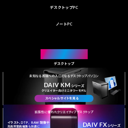
デスクトップ
PC
ノート
PC
DESKTOP
デスクトップ
未知なる表現への入口となるデスクトップパソコン
DAIV KM
シリーズ
クリエイター向けミニタワーモデル
スペシャルサイトを見る
拡張性に優れたクリエイティブデスクトップ
イラスト、
DTP、RAW
現像や
DAIV FX
シリーズ
高画質動画編集も快適に