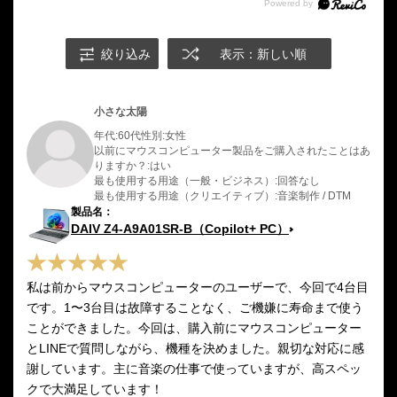
絞り込み
表示：新しい順
小さな太陽
年代:
60代
性別:
女性
以前にマウスコンピューター製品をご購入されたことはあ
りますか？:
はい
最も使用する用途（一般・ビジネス）:
回答なし
最も使用する用途（クリエイティブ）:
音楽制作 / DTM
DAIV Z4-A9A01SR-B（Copilot+ PC）
私は前からマウスコンピューターのユーザーで、今回で4台目
です。1〜3台目は故障することなく、ご機嫌に寿命まで使う
ことができました。今回は、購入前にマウスコンピューター
とLINEで質問しながら、機種を決めました。親切な対応に感
謝しています。主に音楽の仕事で使っていますが、高スペッ
クで大満足しています！