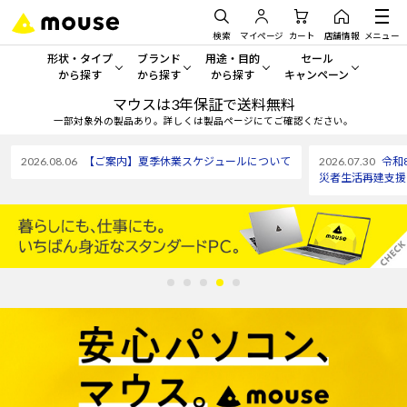
検索
マイページ
カート
店舗情報
メニュー
形状・タイプ
ブランド
用途・目的
セール
から探す
から探す
から探す
キャンペーン
マウスは3年保証で送料無料
形状・タイプから探す をすべてみる
mouse
一般向けパソコン
セール・キャンペーン
一部対象外の製品あり。詳しくは製品ページにてご確認ください。
デスクトップPC
G TUNE
ゲーミングPC・ゲーム向けパソコン
期間限定セール
2026.08.06
【ご案内】夏季休業スケジュールについて
2026.07.30
令和
人気モデルが期間限定・お買
災者生活再建支援
ノートPC
NEXTGEAR
クリエイティブ向け
アウトレットパソコン
すべて新品の旧モデル製品な
タブレット
DAIV
ビジネス向けパソコン
おすすめ目玉パソコン
サーバー
MousePro
学習向けパソコン
今イチオシのパソコンをピッ
ワークステーション
iiyama
スペック/パーツ別
Windows 11
|
Copilot+ PC
Windows 11
|
Copilot+ PC
ディスプレイ
AIおすすめパソコン