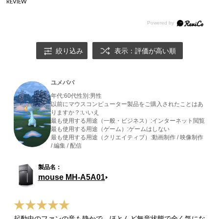
REVIEW
絞り込み
表示：評価が高い順
ユメパパ
年代:
60代
性別:
男性
以前にマウスコンピューター製品をご購入されたことはあ
りますか？:
いいえ
最も使用する用途（一般・ビジネス）:
インターネット閲覧
最も使用する用途（ゲーム）:
ゲームはしない
最も使用する用途（クリエイティブ）:
動画制作 / 映像制作
/ 編集 / 配信
mouse MH-A5A01
起動中のファンの音も静かで、ほとんど無音状態で全く気にな