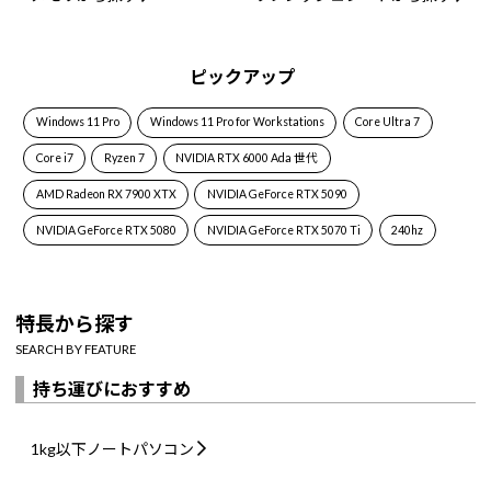
ピックアップ
Windows 11 Pro
Windows 11 Pro for Workstations
Core Ultra 7
Core i7
Ryzen 7
NVIDIA RTX 6000 Ada 世代
AMD Radeon RX 7900 XTX
NVIDIA GeForce RTX 5090
NVIDIA GeForce RTX 5080
NVIDIA GeForce RTX 5070 Ti
240hz
特長から探す
SEARCH BY FEATURE
持ち運びにおすすめ
1kg以下
ノートパソコン