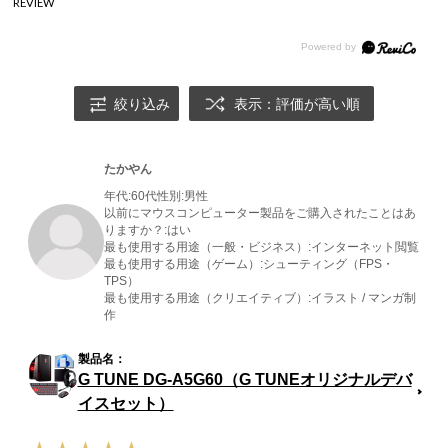
REVIEW
絞り込み
表示：評価が高い順
たかやん
年代:
60代
性別:
男性
以前にマウスコンピューター製品をご購入されたことはあ
りますか？:
はい
最も使用する用途（一般・ビジネス）:
インターネット閲覧
最も使用する用途（ゲーム）:
シューティング（FPS・
TPS）
最も使用する用途（クリエイティブ）:
イラスト / マンガ制
作
G TUNE DG-A5G60（G TUNEオリジナルデバ
イスセット）