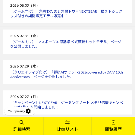
2026.08.03（月）
【ゲーム向け】「角巻わため＆常闇トワ × NEXTGEAR」描き下ろしグ
ッズ付きの期間限定モデル販売中！
2026.07.31（金）
【ゲーム向け】「eスポーツ国際基準 公式競技セットモデル」ページ
を公開しました。
2026.07.29（水）
【クリエイティブ向け】「将棋AIサミット2026 powered by DAIV 10th
Anniversary」ページを公開しました。
2026.07.27（月）
【キャンペーン】NEXTGEAR「ゲーミングノート メモリ倍増キャンペ
ーン第1弾」を開始しました！
2026.07.23（木）
詳細検索
比較リスト
閲覧履歴
【MousePro】MousePro 15周年記念フェア 第3弾にお得なセットモデ