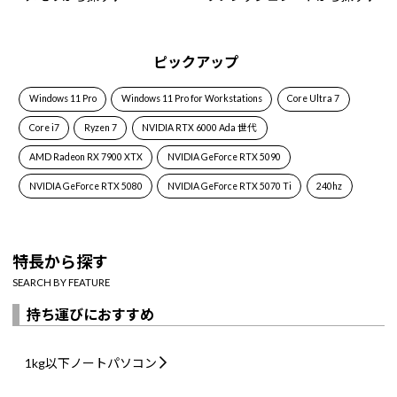
ピックアップ
Windows 11 Pro
Windows 11 Pro for Workstations
Core Ultra 7
Core i7
Ryzen 7
NVIDIA RTX 6000 Ada 世代
AMD Radeon RX 7900 XTX
NVIDIA GeForce RTX 5090
NVIDIA GeForce RTX 5080
NVIDIA GeForce RTX 5070 Ti
240hz
特長から探す
SEARCH BY FEATURE
持ち運びにおすすめ
1kg以下
ノートパソコン