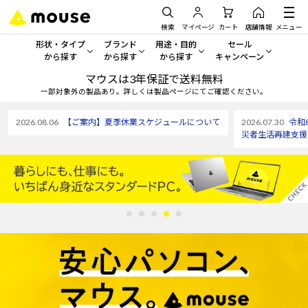
検索
マイページ
カート
店舗情報
メニュー
形状・タイプ
ブランド
用途・目的
セール
から探す
から探す
から探す
キャンペーン
マウスは3年保証で送料無料
形状・タイプから探す をすべてみる
mouse
一般向けパソコン
セール・キャンペーン
一部対象外の製品あり。詳しくは製品ページにてご確認ください。
デスクトップPC
G TUNE
ゲーミングPC・ゲーム向けパソコン
期間限定セール
2026.08.06
【ご案内】夏季休業スケジュールについて
2026.07.30
令和
人気モデルが期間限定・お買
災者生活再建支援
ノートPC
NEXTGEAR
クリエイティブ向け
アウトレットパソコン
すべて新品の旧モデル製品な
タブレット
DAIV
ビジネス向けパソコン
おすすめ目玉パソコン
サーバー
MousePro
学習向けパソコン
今イチオシのパソコンをピッ
ワークステーション
iiyama
スペック/パーツ別
Windows 11
|
Copilot+ PC
Windows 11
|
Copilot+ PC
ディスプレイ
AIおすすめパソコン