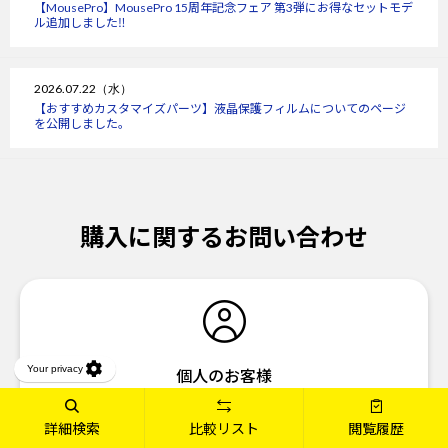
【MousePro】MousePro 15周年記念フェア 第3弾にお得なセットモデ
ル追加しました‼
2026.07.22（水）
【おすすめカスタマイズパーツ】液晶保護フィルムについてのページ
を公開しました。
購入に関するお問い合わせ
個人のお客様
03-6636-4321
TEL
詳細検索
比較リスト
閲覧履歴