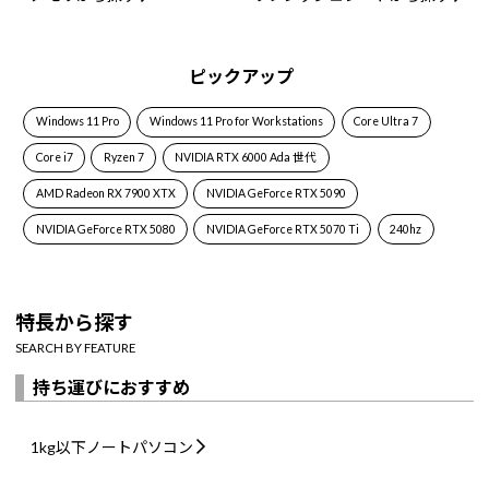
ピックアップ
Windows 11 Pro
Windows 11 Pro for Workstations
Core Ultra 7
Core i7
Ryzen 7
NVIDIA RTX 6000 Ada 世代
AMD Radeon RX 7900 XTX
NVIDIA GeForce RTX 5090
NVIDIA GeForce RTX 5080
NVIDIA GeForce RTX 5070 Ti
240hz
特長から探す
SEARCH BY FEATURE
持ち運びにおすすめ
1kg以下
ノートパソコン