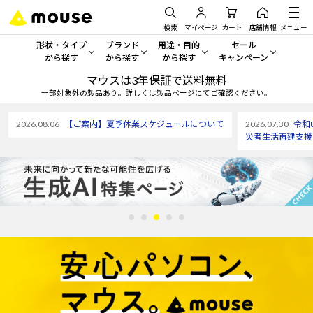
検索
マイページ
カート
店舗情報
メニュー
形状・タイプ
ブランド
用途・目的
セール
から探す
から探す
から探す
キャンペーン
マウスは3年保証で送料無料
形状・タイプから探す をすべてみる
mouse
一般向けパソコン
セール・キャンペーン
一部対象外の製品あり。詳しくは製品ページにてご確認ください。
デスクトップPC
G TUNE
ゲーミングPC・ゲーム向けパソコン
期間限定セール
2026.08.06
【ご案内】夏季休業スケジュールについて
2026.07.30
令和
人気モデルが期間限定・お買
災者生活再建支援
ノートPC
NEXTGEAR
クリエイティブ向け
アウトレットパソコン
すべて新品の旧モデル製品な
タブレット
DAIV
ビジネス向けパソコン
おすすめ目玉パソコン
サーバー
MousePro
学習向けパソコン
今イチオシのパソコンをピッ
ワークステーション
iiyama
スペック/パーツ別
Windows 11
|
Copilot+ PC
Windows 11
|
Copilot+ PC
ディスプレイ
AIおすすめパソコン