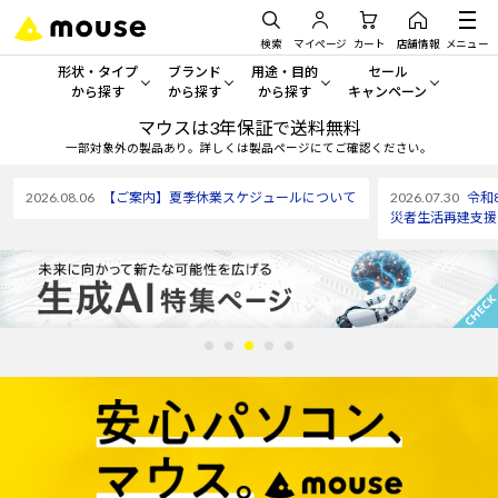
検索
マイページ
カート
店舗情報
メニュー
形状・タイプ
ブランド
用途・目的
セール
から探す
から探す
から探す
キャンペーン
マウスは3年保証で送料無料
形状・タイプから探す をすべてみる
mouse
一般向けパソコン
セール・キャンペーン
一部対象外の製品あり。詳しくは製品ページにてご確認ください。
デスクトップPC
G TUNE
ゲーミングPC・ゲーム向けパソコン
期間限定セール
2026.08.06
【ご案内】夏季休業スケジュールについて
2026.07.30
令和
人気モデルが期間限定・お買
災者生活再建支援
ノートPC
NEXTGEAR
クリエイティブ向け
アウトレットパソコン
すべて新品の旧モデル製品な
タブレット
DAIV
ビジネス向けパソコン
おすすめ目玉パソコン
サーバー
MousePro
学習向けパソコン
今イチオシのパソコンをピッ
ワークステーション
iiyama
スペック/パーツ別
Windows 11
|
Copilot+ PC
Windows 11
|
Copilot+ PC
ディスプレイ
AIおすすめパソコン