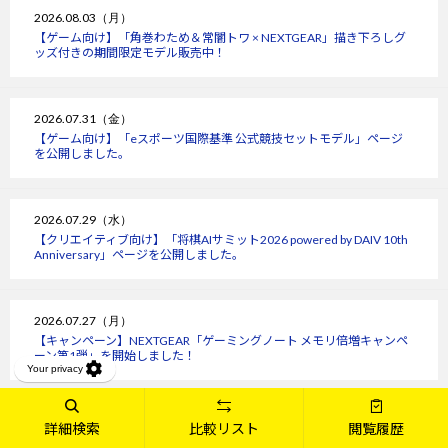
2026.08.03（月）
【ゲーム向け】「角巻わため＆常闇トワ × NEXTGEAR」描き下ろしグ
ッズ付きの期間限定モデル販売中！
2026.07.31（金）
【ゲーム向け】「eスポーツ国際基準 公式競技セットモデル」ページ
を公開しました。
2026.07.29（水）
【クリエイティブ向け】「将棋AIサミット2026 powered by DAIV 10th
Anniversary」ページを公開しました。
2026.07.27（月）
【キャンペーン】NEXTGEAR「ゲーミングノート メモリ倍増キャンペ
ーン第1弾」を開始しました！
2026.07.23（木）
詳細検索
比較リスト
閲覧履歴
【MousePro】MousePro 15周年記念フェア 第3弾にお得なセットモデ