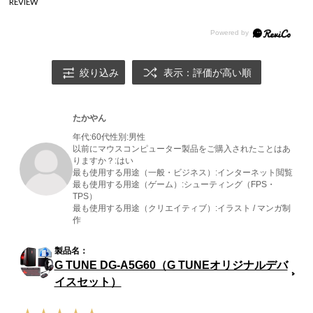
REVIEW
絞り込み
表示：評価が高い順
たかやん
年代:
60代
性別:
男性
以前にマウスコンピューター製品をご購入されたことはあ
りますか？:
はい
最も使用する用途（一般・ビジネス）:
インターネット閲覧
最も使用する用途（ゲーム）:
シューティング（FPS・
TPS）
最も使用する用途（クリエイティブ）:
イラスト / マンガ制
作
G TUNE DG-A5G60（G TUNEオリジナルデバ
イスセット）