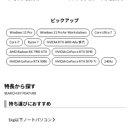
ピックアップ
Windows 11 Pro
Windows 11 Pro for Workstations
Core Ultra 7
Core i7
Ryzen 7
NVIDIA RTX 6000 Ada 世代
AMD Radeon RX 7900 XTX
NVIDIA GeForce RTX 5090
NVIDIA GeForce RTX 5080
NVIDIA GeForce RTX 5070 Ti
240hz
特長から探す
SEARCH BY FEATURE
持ち運びにおすすめ
1kg以下
ノートパソコン